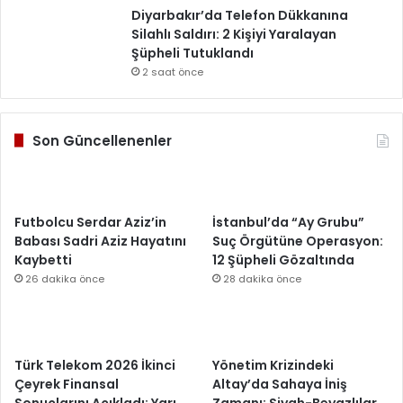
Diyarbakır’da Telefon Dükkanına
Silahlı Saldırı: 2 Kişiyi Yaralayan
Şüpheli Tutuklandı
2 saat önce
Son Güncellenenler
Futbolcu Serdar Aziz’in
İstanbul’da “Ay Grubu”
Babası Sadri Aziz Hayatını
Suç Örgütüne Operasyon:
Kaybetti
12 Şüpheli Gözaltında
26 dakika önce
28 dakika önce
Türk Telekom 2026 İkinci
Yönetim Krizindeki
Çeyrek Finansal
Altay’da Sahaya İniş
Sonuçlarını Açıkladı: Yarı
Zamanı: Siyah-Beyazlılar