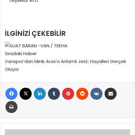
teşekkür etti.
İLGİNİZİ
ÇEKEBİLİR
Sıradaki Haber
Vanspor’dan Minik Aras’a Anlamlı Jest: Hayalleri Gerçek
Oluyor
Facebook
X
LinkedIn
Tumblr
Pinterest
Reddit
VKontakte
E-Posta ile paylaş
Yazdır
TEK