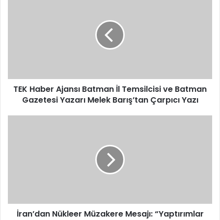
Haber
Ajansı
Batman
İl
Temsilcisi
ve
Batman
Gazetesi
Yazarı
TEK Haber Ajansı Batman İl Temsilcisi ve Batman
Melek
Gazetesi Yazarı Melek Barış’tan Çarpıcı Yazı
Barış’tan
Çarpıcı
İran’dan
Yazı
Nükleer
Müzakere
Mesajı:
“Yaptırımlar
Kalkarsa
Uzlaşıya
Hazırız”
İran’dan Nükleer Müzakere Mesajı: “Yaptırımlar