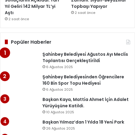
Yıl Geliri 142 Milyar TL’yi
Topbaşı Yapıyor
Aştı
2 saat önce
2 saat önce
Popüler Haberler
Şahi̇nbey Beledi̇yesi̇ Ağustos Ayı Mecli̇s
Toplantısı Gerçekleşti̇ri̇ldi̇
6 Ağustos 2025
Şahi̇nbey Beledi̇yesi̇nden Öğrenci̇lere
160 Bi̇n Spor Topu Hedi̇yesi̇
6 Ağustos 2025
Başkan Kaya, Matti̇a Ahmet İçi̇n Adalet
Yürüyüşüne Katildi.
10 Ağustos 2025
Başkan Yılmaz’dan 1 Yılda 18 Yeni̇ Park
26 Ağustos 2025