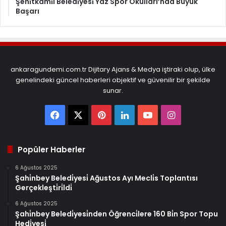
Şehi̇tkami̇l Beledi̇yesi̇ Yaz Spor Okulları’nda Büyük
Başarı
ankaragundemi.com.tr Dijitary Ajans & Medya iştiraki olup, ülke
genelindeki güncel haberleri objektif ve güvenilir bir şekilde
sunar.
Facebook
X
Pinterest
LinkedIn
YouTube
Instagram
Popüler Haberler
6 Ağustos 2025
Şahi̇nbey Beledi̇yesi̇ Ağustos Ayı Mecli̇s Toplantısı
Gerçekleşti̇ri̇ldi̇
6 Ağustos 2025
Şahi̇nbey Beledi̇yesi̇nden Öğrenci̇lere 160 Bi̇n Spor Topu
Hedi̇yesi̇