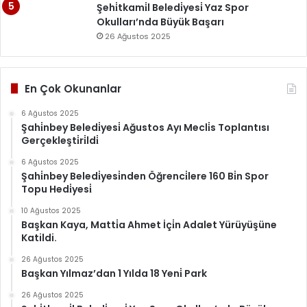
Şehi̇tkami̇l Beledi̇yesi̇ Yaz Spor
Okulları’nda Büyük Başarı
26 Ağustos 2025
En Çok Okunanlar
6 Ağustos 2025
Şahi̇nbey Beledi̇yesi̇ Ağustos Ayı Mecli̇s Toplantısı
Gerçekleşti̇ri̇ldi̇
6 Ağustos 2025
Şahi̇nbey Beledi̇yesi̇nden Öğrenci̇lere 160 Bi̇n Spor
Topu Hedi̇yesi̇
10 Ağustos 2025
Başkan Kaya, Matti̇a Ahmet İçi̇n Adalet Yürüyüşüne
Katildi.
26 Ağustos 2025
Başkan Yılmaz’dan 1 Yılda 18 Yeni̇ Park
26 Ağustos 2025