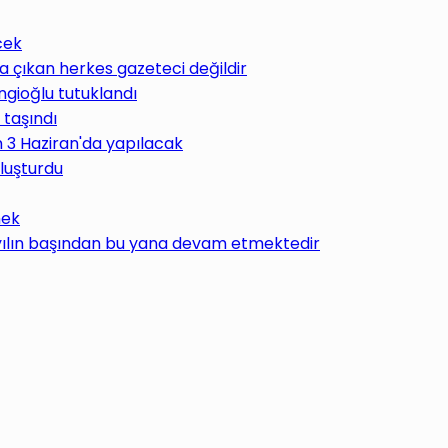
cek
 çıkan herkes gazeteci değildir
ngioğlu tutuklandı
 taşındı
im 3 Haziran'da yapılacak
uluşturdu
mek
 yılın başından bu yana devam etmektedir