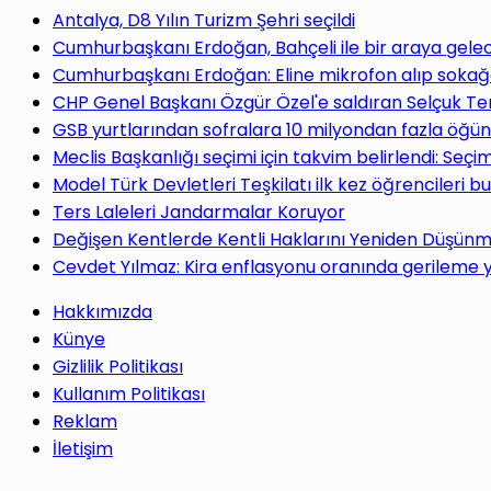
Antalya, D8 Yılın Turizm Şehri seçildi
Cumhurbaşkanı Erdoğan, Bahçeli ile bir araya gele
Cumhurbaşkanı Erdoğan: Eline mikrofon alıp sokağa
CHP Genel Başkanı Özgür Özel'e saldıran Selçuk Te
GSB yurtlarından sofralara 10 milyondan fazla öğün
Meclis Başkanlığı seçimi için takvim belirlendi: Seç
Model Türk Devletleri Teşkilatı ilk kez öğrencileri b
Ters Laleleri Jandarmalar Koruyor
Değişen Kentlerde Kentli Haklarını Yeniden Düşün
Cevdet Yılmaz: Kira enflasyonu oranında gerileme
Hakkımızda
Künye
Gizlilik Politikası
Kullanım Politikası
Reklam
İletişim