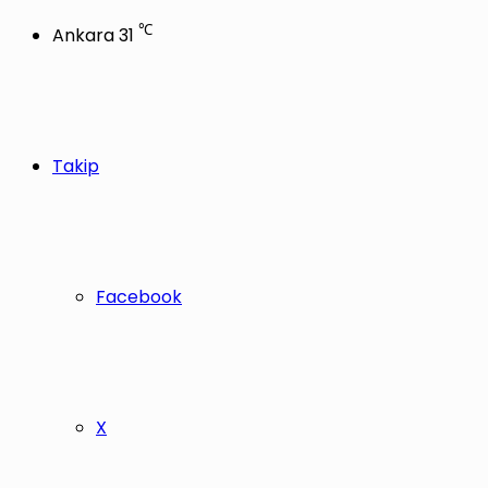
℃
Ankara
31
Takip
Facebook
X