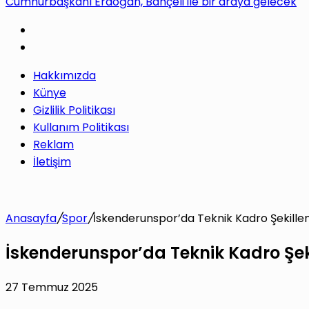
Cumhurbaşkanı Erdoğan, Bahçeli ile bir araya gelecek
Hakkımızda
Künye
Gizlilik Politikası
Kullanım Politikası
Reklam
İletişim
Anasayfa
/
Spor
/
İskenderunspor’da Teknik Kadro Şekillen
İskenderunspor’da Teknik Kadro Şek
27 Temmuz 2025