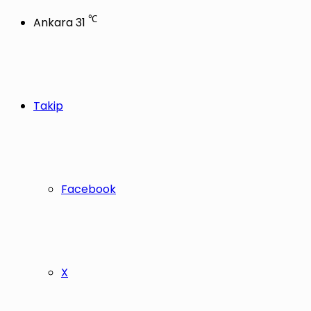
℃
Ankara
31
Takip
Facebook
X