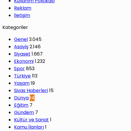
Kullanım Politikası
Reklam
İletişim
Kategoriler
Genel
3.045
Asayiş
2.146
Siyaset
1.667
Ekonomi
1.232
Spor
853
Türkiye
113
Yaşam
19
Sivas Haberleri
15
Dünya
14
Eğitim
7
Gündem
7
Kültür ve Sanat
1
Kamu İlanları
1