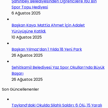
Şahi̇nbey Beledi̇yesi̇nden Öğrenci̇lere 160 Bi̇n
Spor Topu Hedi̇yesi̇
6 Ağustos 2025
Başkan Kaya, Matti̇a Ahmet İçi̇n Adalet
Yürüyüşüne Katildi.
10 Ağustos 2025
Başkan Yılmaz’dan 1 Yılda 18 Yeni̇ Park
26 Ağustos 2025
Şehi̇tkami̇l Beledi̇yesi̇ Yaz Spor Okulları’nda Büyük
Başarı
26 Ağustos 2025
Son Güncellenenler
Tayland’daki Okulda Silahlı Saldırı: 6 Ölü, 15 Yaralı