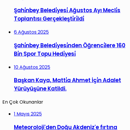
Şahi̇nbey Beledi̇yesi̇ Ağustos Ayı Mecli̇s
Toplantısı Gerçekleşti̇ri̇ldi̇
6 Ağustos 2025
Şahi̇nbey Beledi̇yesi̇nden Öğrenci̇lere 160
Bi̇n Spor Topu Hedi̇yesi̇
10 Ağustos 2025
Başkan Kaya, Matti̇a Ahmet İçi̇n Adalet
Yürüyüşüne Katildi.
En Çok Okunanlar
1 Mayıs 2025
Meteoroloji'den Doğu Akdeniz'e fırtına