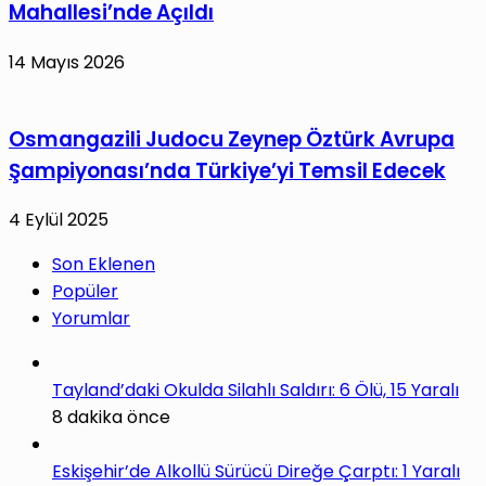
Mahallesi’nde Açıldı
14 Mayıs 2026
Osmangazili Judocu Zeynep Öztürk Avrupa
Şampiyonası’nda Türkiye’yi Temsil Edecek
4 Eylül 2025
Son Eklenen
Popüler
Yorumlar
Tayland’daki Okulda Silahlı Saldırı: 6 Ölü, 15 Yaralı
8 dakika önce
Eskişehir’de Alkollü Sürücü Direğe Çarptı: 1 Yaralı