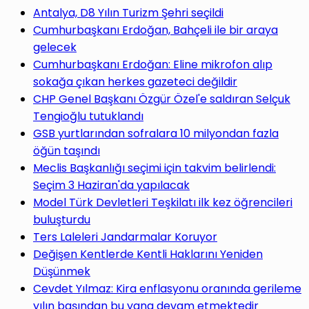
Antalya, D8 Yılın Turizm Şehri seçildi
Cumhurbaşkanı Erdoğan, Bahçeli ile bir araya
gelecek
Cumhurbaşkanı Erdoğan: Eline mikrofon alıp
sokağa çıkan herkes gazeteci değildir
CHP Genel Başkanı Özgür Özel'e saldıran Selçuk
Tengioğlu tutuklandı
GSB yurtlarından sofralara 10 milyondan fazla
öğün taşındı
Meclis Başkanlığı seçimi için takvim belirlendi:
Seçim 3 Haziran'da yapılacak
Model Türk Devletleri Teşkilatı ilk kez öğrencileri
buluşturdu
Ters Laleleri Jandarmalar Koruyor
Değişen Kentlerde Kentli Haklarını Yeniden
Düşünmek
Cevdet Yılmaz: Kira enflasyonu oranında gerileme
yılın başından bu yana devam etmektedir