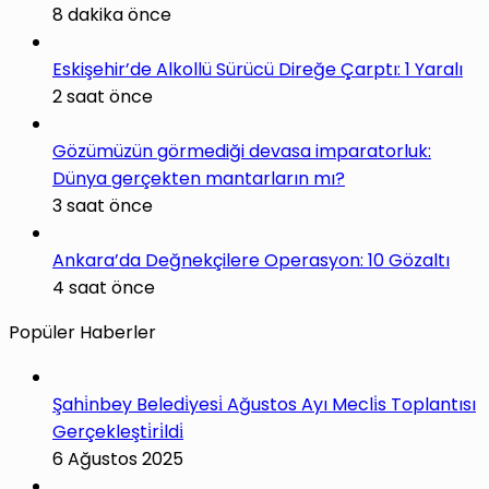
8 dakika önce
Eskişehir’de Alkollü Sürücü Direğe Çarptı: 1 Yaralı
2 saat önce
Gözümüzün görmediği devasa imparatorluk:
Dünya gerçekten mantarların mı?
3 saat önce
Ankara’da Değnekçilere Operasyon: 10 Gözaltı
4 saat önce
Popüler Haberler
Şahi̇nbey Beledi̇yesi̇ Ağustos Ayı Mecli̇s Toplantısı
Gerçekleşti̇ri̇ldi̇
6 Ağustos 2025