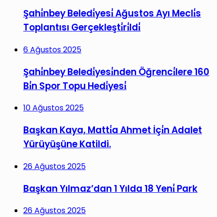
Şahi̇nbey Beledi̇yesi̇ Ağustos Ayı Mecli̇s
Toplantısı Gerçekleşti̇ri̇ldi̇
6 Ağustos 2025
Şahi̇nbey Beledi̇yesi̇nden Öğrenci̇lere 160
Bi̇n Spor Topu Hedi̇yesi̇
10 Ağustos 2025
Başkan Kaya, Matti̇a Ahmet İçi̇n Adalet
Yürüyüşüne Katildi.
26 Ağustos 2025
Başkan Yılmaz’dan 1 Yılda 18 Yeni̇ Park
26 Ağustos 2025