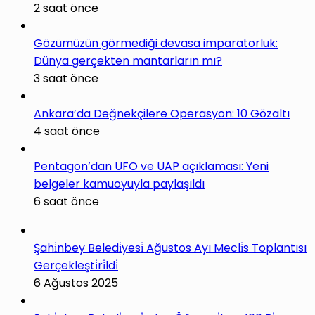
2 saat önce
Gözümüzün görmediği devasa imparatorluk:
Dünya gerçekten mantarların mı?
3 saat önce
Ankara’da Değnekçilere Operasyon: 10 Gözaltı
4 saat önce
Pentagon’dan UFO ve UAP açıklaması: Yeni
belgeler kamuoyuyla paylaşıldı
6 saat önce
Şahi̇nbey Beledi̇yesi̇ Ağustos Ayı Mecli̇s Toplantısı
Gerçekleşti̇ri̇ldi̇
6 Ağustos 2025