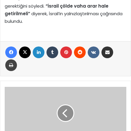
gerektiğini söyledi.
“İsrail çölde vaha arar hale
getirilmeli”
diyerek, İsrail’in yalnızlaştırılması çağrısında
bulundu.
Facebook
X
LinkedIn
Tumblr
Pinterest
Reddit
VKontakte
E-Posta ile paylaş
Yazdır
TOBB
Nefes
Kredisi
Başvuruları
Başladı:
KOBİ’lere
2,5