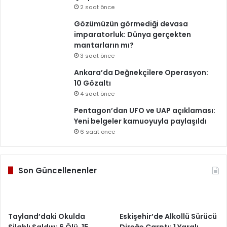
2 saat önce
Gözümüzün görmediği devasa
imparatorluk: Dünya gerçekten
mantarların mı?
3 saat önce
Ankara’da Değnekçilere Operasyon:
10 Gözaltı
4 saat önce
Pentagon’dan UFO ve UAP açıklaması:
Yeni belgeler kamuoyuyla paylaşıldı
6 saat önce
Son Güncellenenler
Tayland’daki Okulda
Eskişehir’de Alkollü Sürücü
Silahlı Saldırı: 6 Ölü, 15
Direğe Çarptı: 1 Yaralı