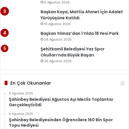
6 Ağustos 2025
Başkan Kaya, Matti̇a Ahmet İçi̇n Adalet
Yürüyüşüne Katildi.
10 Ağustos 2025
Başkan Yılmaz’dan 1 Yılda 18 Yeni̇ Park
26 Ağustos 2025
Şehi̇tkami̇l Beledi̇yesi̇ Yaz Spor
Okulları’nda Büyük Başarı
26 Ağustos 2025
En Çok Okunanlar
6 Ağustos 2025
Şahi̇nbey Beledi̇yesi̇ Ağustos Ayı Mecli̇s Toplantısı
Gerçekleşti̇ri̇ldi̇
6 Ağustos 2025
Şahi̇nbey Beledi̇yesi̇nden Öğrenci̇lere 160 Bi̇n Spor
Topu Hedi̇yesi̇