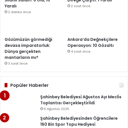
Yaralı
2 saat önce
2 dakika önce
Gözümüzün görmediği
Ankara’da Değnekçilere
devasa imparatorluk:
Operasyon: 10 Gözaltı
Dünya gerçekten
4 saat önce
mantarların mı?
3 saat önce
Popüler Haberler
Şahi̇nbey Beledi̇yesi̇ Ağustos Ayı Mecli̇s
Toplantısı Gerçekleşti̇ri̇ldi̇
6 Ağustos 2025
Şahi̇nbey Beledi̇yesi̇nden Öğrenci̇lere
160 Bi̇n Spor Topu Hedi̇yesi̇