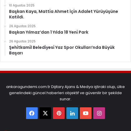
10 Ağustos 2025
Başkan Kaya, Matti̇a Ahmet İçi̇n Adalet Yürüyüşüne
Katildi.
26 Ağustos 2025
Başkan Yılmaz’dan 1 Yılda 18 Yeni̇ Park
26 Ağustos 2025
Şehi̇tkami̇l Beledi̇yesi̇ Yaz Spor Okulları’nda Büyük
Başarı
ankaragundemi.com.tr Dijitary Ajans & Medya iştiraki olup, ülke
genelindeki güncel haberleri objektif ve güvenilir bir şekilde
sunar.
Facebook
X
Pinterest
LinkedIn
YouTube
Instagram