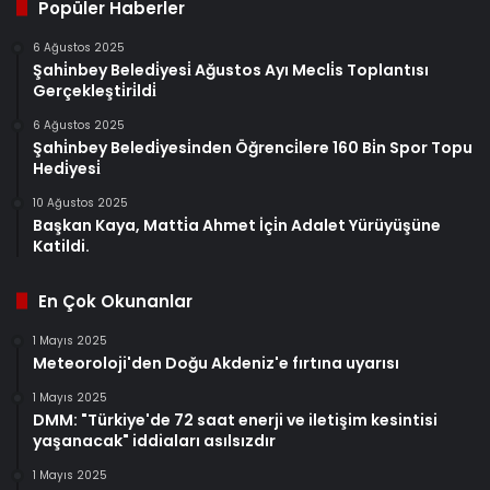
Popüler Haberler
6 Ağustos 2025
Şahi̇nbey Beledi̇yesi̇ Ağustos Ayı Mecli̇s Toplantısı
Gerçekleşti̇ri̇ldi̇
6 Ağustos 2025
Şahi̇nbey Beledi̇yesi̇nden Öğrenci̇lere 160 Bi̇n Spor Topu
Hedi̇yesi̇
10 Ağustos 2025
Başkan Kaya, Matti̇a Ahmet İçi̇n Adalet Yürüyüşüne
Katildi.
En Çok Okunanlar
1 Mayıs 2025
Meteoroloji'den Doğu Akdeniz'e fırtına uyarısı
1 Mayıs 2025
DMM: "Türkiye'de 72 saat enerji ve iletişim kesintisi
yaşanacak" iddiaları asılsızdır
1 Mayıs 2025