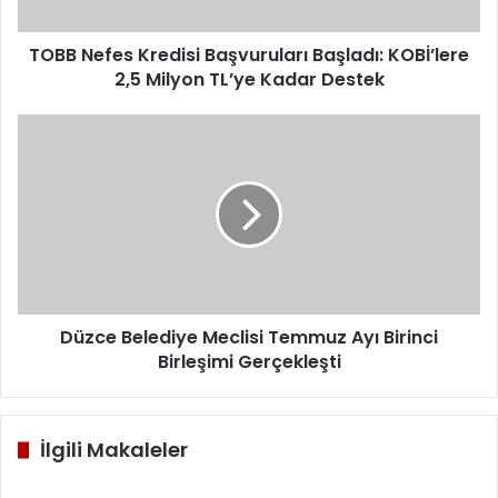
Milyon
TL’ye
Kadar
TOBB Nefes Kredisi Başvuruları Başladı: KOBİ’lere
Destek
2,5 Milyon TL’ye Kadar Destek
Düzce
Belediye
Meclisi
Temmuz
Ayı
Birinci
Birleşimi
Gerçekleşti
Düzce Belediye Meclisi Temmuz Ayı Birinci
Birleşimi Gerçekleşti
İlgili Makaleler