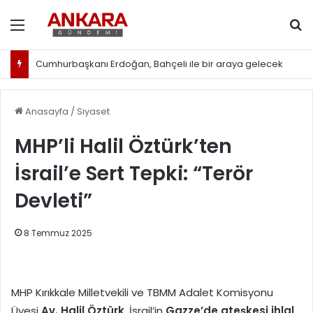
Menü
Ar
Cumhurbaşkanı Erdoğan, Bahçeli ile bir araya gelecek
Anasayfa
/
Siyaset
MHP’li Halil Öztürk’ten
İsrail’e Sert Tepki: “Terör
Devleti”
8 Temmuz 2025
MHP Kırıkkale Milletvekili ve TBMM Adalet Komisyonu
Üyesi
Av. Halil Öztürk
, İsrail’in
Gazze’de ateşkesi ihlal