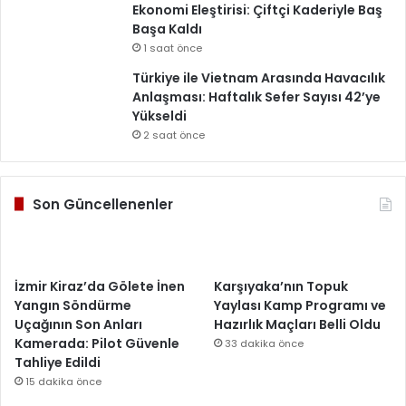
Ekonomi Eleştirisi: Çiftçi Kaderiyle Baş
Başa Kaldı
1 saat önce
Türkiye ile Vietnam Arasında Havacılık
Anlaşması: Haftalık Sefer Sayısı 42’ye
Yükseldi
2 saat önce
Son Güncellenenler
İzmir Kiraz’da Gölete İnen
Karşıyaka’nın Topuk
Yangın Söndürme
Yaylası Kamp Programı ve
Uçağının Son Anları
Hazırlık Maçları Belli Oldu
Kamerada: Pilot Güvenle
33 dakika önce
Tahliye Edildi
15 dakika önce