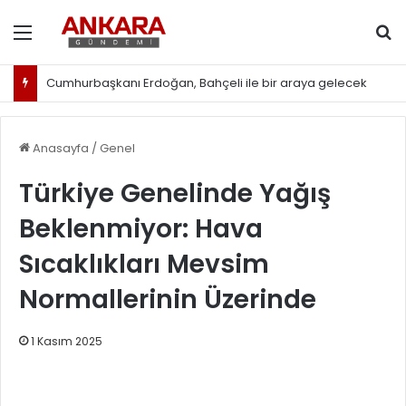
Menü
Ar
Cumhurbaşkanı Erdoğan, Bahçeli ile bir araya gelecek
Anasayfa
/
Genel
Türkiye Genelinde Yağış
Beklenmiyor: Hava
Sıcaklıkları Mevsim
Normallerinin Üzerinde
1 Kasım 2025