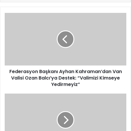
Federasyon
Başkanı
Ayhan
Kahraman’dan
Van
Valisi
Ozan
Balcı’ya
Destek:
“Valimizi
Federasyon Başkanı Ayhan Kahraman’dan Van
Kimseye
Valisi Ozan Balcı’ya Destek: “Valimizi Kimseye
Yedirmeyiz”
Yedirmeyiz”
İstanbul
Cumhuriyet
Başsavcılığı’ndan
MLKP
Soruşturması
Açıklaması: