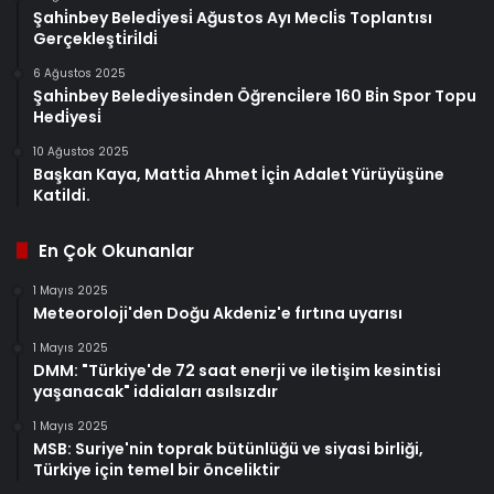
Şahi̇nbey Beledi̇yesi̇ Ağustos Ayı Mecli̇s Toplantısı
Gerçekleşti̇ri̇ldi̇
6 Ağustos 2025
Şahi̇nbey Beledi̇yesi̇nden Öğrenci̇lere 160 Bi̇n Spor Topu
Hedi̇yesi̇
10 Ağustos 2025
Başkan Kaya, Matti̇a Ahmet İçi̇n Adalet Yürüyüşüne
Katildi.
En Çok Okunanlar
1 Mayıs 2025
Meteoroloji'den Doğu Akdeniz'e fırtına uyarısı
1 Mayıs 2025
DMM: "Türkiye'de 72 saat enerji ve iletişim kesintisi
yaşanacak" iddiaları asılsızdır
1 Mayıs 2025
MSB: Suriye'nin toprak bütünlüğü ve siyasi birliği,
Türkiye için temel bir önceliktir