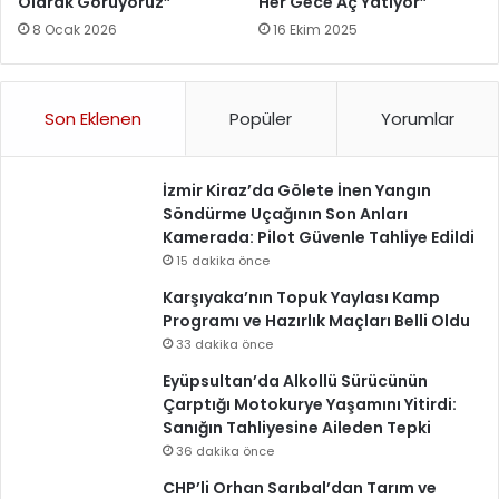
Olarak Görüyoruz”
Her Gece Aç Yatıyor”
8 Ocak 2026
16 Ekim 2025
Son Eklenen
Popüler
Yorumlar
İzmir Kiraz’da Gölete İnen Yangın
Söndürme Uçağının Son Anları
Kamerada: Pilot Güvenle Tahliye Edildi
15 dakika önce
Karşıyaka’nın Topuk Yaylası Kamp
Programı ve Hazırlık Maçları Belli Oldu
33 dakika önce
Eyüpsultan’da Alkollü Sürücünün
Çarptığı Motokurye Yaşamını Yitirdi:
Sanığın Tahliyesine Aileden Tepki
36 dakika önce
CHP’li Orhan Sarıbal’dan Tarım ve