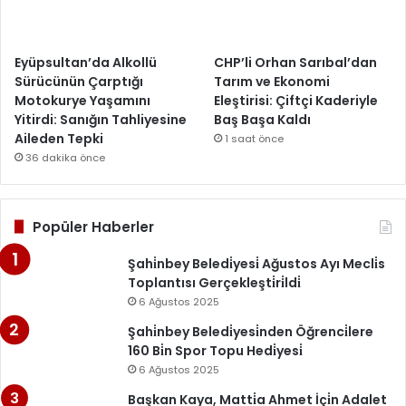
Eyüpsultan’da Alkollü
CHP’li Orhan Sarıbal’dan
Sürücünün Çarptığı
Tarım ve Ekonomi
Motokurye Yaşamını
Eleştirisi: Çiftçi Kaderiyle
Yitirdi: Sanığın Tahliyesine
Baş Başa Kaldı
Aileden Tepki
1 saat önce
36 dakika önce
Popüler Haberler
Şahi̇nbey Beledi̇yesi̇ Ağustos Ayı Mecli̇s
Toplantısı Gerçekleşti̇ri̇ldi̇
6 Ağustos 2025
Şahi̇nbey Beledi̇yesi̇nden Öğrenci̇lere
160 Bi̇n Spor Topu Hedi̇yesi̇
6 Ağustos 2025
Başkan Kaya, Matti̇a Ahmet İçi̇n Adalet