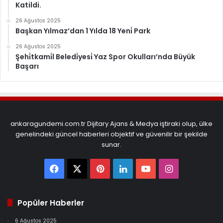
Katildi.
26 Ağustos 2025
Başkan Yılmaz’dan 1 Yılda 18 Yeni̇ Park
26 Ağustos 2025
Şehi̇tkami̇l Beledi̇yesi̇ Yaz Spor Okulları’nda Büyük
Başarı
ankaragundemi.com.tr Dijitary Ajans & Medya iştiraki olup, ülke
genelindeki güncel haberleri objektif ve güvenilir bir şekilde
sunar.
Facebook
X
Pinterest
LinkedIn
YouTube
Instagram
Popüler Haberler
6 Ağustos 2025