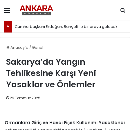
Menü
Ar
Cumhurbaşkanı Erdoğan, Bahçeli ile bir araya gelecek
Anasayfa
/
Genel
Sakarya’da Yangın
Tehlikesine Karşı Yeni
Yasaklar ve Önlemler
29 Temmuz 2025
Ormanlara Giriş ve Havai Fişek Kullanımı Yasaklandı