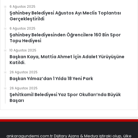
6 Ağustos 2025
Şahi̇nbey Beledi̇yesi̇ Ağustos Ayı Mecli̇s Toplantısı
Gerçekleşti̇ri̇ldi̇
6 Ağustos 2025
Şahi̇nbey Beledi̇yesi̇nden Öğrenci̇lere 160 Bi̇n Spor
Topu Hedi̇yesi̇
10 Ağustos 2025
Başkan Kaya, Matti̇a Ahmet İçi̇n Adalet Yürüyüşüne
Katildi.
26 Ağustos 2025
Başkan Yılmaz’dan 1 Yılda 18 Yeni̇ Park
26 Ağustos 2025
Şehi̇tkami̇l Beledi̇yesi̇ Yaz Spor Okulları’nda Büyük
Başarı
ankaragundemi.com.tr Dijitary Ajans & Medya iştiraki olup, ülke