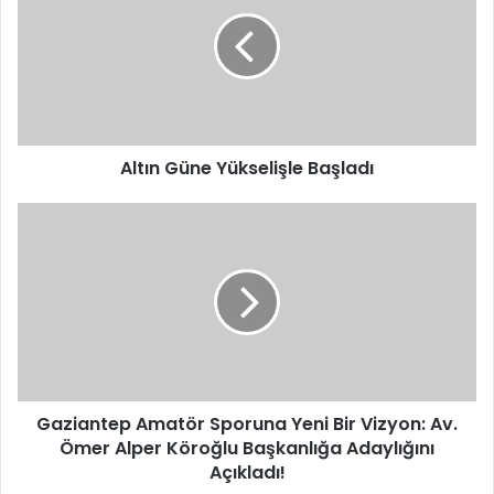
Yükselişle
Başladı
Altın Güne Yükselişle Başladı
Gaziantep
Amatör
Sporuna
Yeni
Bir
Vizyon:
Av.
Ömer
Alper
Köroğlu
Gaziantep Amatör Sporuna Yeni Bir Vizyon: Av.
Başkanlığa
Ömer Alper Köroğlu Başkanlığa Adaylığını
Adaylığını
Açıkladı!
Açıkladı!