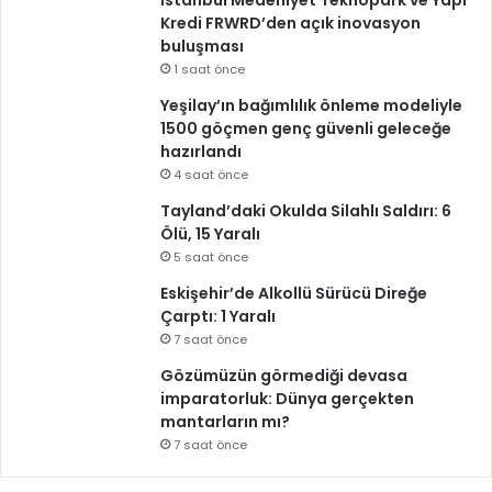
İstanbul Medeniyet Teknopark ve Yapı
Kredi FRWRD’den açık inovasyon
buluşması
1 saat önce
Yeşilay’ın bağımlılık önleme modeliyle
1500 göçmen genç güvenli geleceğe
hazırlandı
4 saat önce
Tayland’daki Okulda Silahlı Saldırı: 6
Ölü, 15 Yaralı
5 saat önce
Eskişehir’de Alkollü Sürücü Direğe
Çarptı: 1 Yaralı
7 saat önce
Gözümüzün görmediği devasa
imparatorluk: Dünya gerçekten
mantarların mı?
7 saat önce