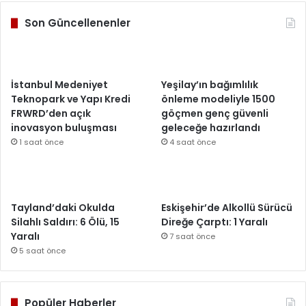
Son Güncellenenler
İstanbul Medeniyet
Yeşilay’ın bağımlılık
Teknopark ve Yapı Kredi
önleme modeliyle 1500
FRWRD’den açık
göçmen genç güvenli
inovasyon buluşması
geleceğe hazırlandı
1 saat önce
4 saat önce
Tayland’daki Okulda
Eskişehir’de Alkollü Sürücü
Silahlı Saldırı: 6 Ölü, 15
Direğe Çarptı: 1 Yaralı
Yaralı
7 saat önce
5 saat önce
Popüler Haberler