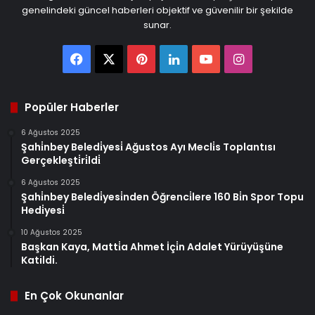
genelindeki güncel haberleri objektif ve güvenilir bir şekilde
sunar.
Facebook
X
Pinterest
LinkedIn
YouTube
Instagram
Popüler Haberler
6 Ağustos 2025
Şahi̇nbey Beledi̇yesi̇ Ağustos Ayı Mecli̇s Toplantısı
Gerçekleşti̇ri̇ldi̇
6 Ağustos 2025
Şahi̇nbey Beledi̇yesi̇nden Öğrenci̇lere 160 Bi̇n Spor Topu
Hedi̇yesi̇
10 Ağustos 2025
Başkan Kaya, Matti̇a Ahmet İçi̇n Adalet Yürüyüşüne
Katildi.
En Çok Okunanlar