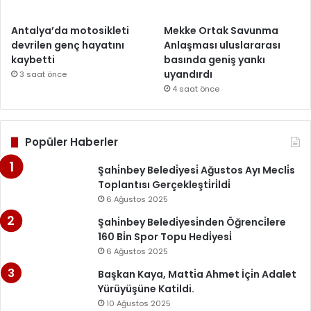
Antalya’da motosikleti
Mekke Ortak Savunma
devrilen genç hayatını
Anlaşması uluslararası
kaybetti
basında geniş yankı
uyandırdı
3 saat önce
4 saat önce
Popüler Haberler
Şahi̇nbey Beledi̇yesi̇ Ağustos Ayı Mecli̇s
Toplantısı Gerçekleşti̇ri̇ldi̇
6 Ağustos 2025
Şahi̇nbey Beledi̇yesi̇nden Öğrenci̇lere
160 Bi̇n Spor Topu Hedi̇yesi̇
6 Ağustos 2025
Başkan Kaya, Matti̇a Ahmet İçi̇n Adalet
Yürüyüşüne Katildi.
10 Ağustos 2025