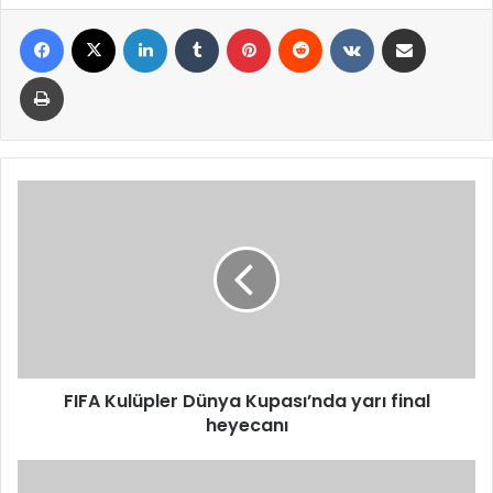
Facebook
X
LinkedIn
Tumblr
Pinterest
Reddit
VKontakte
E-Posta ile paylaş
Yazdır
FIFA
Kulüpler
Dünya
Kupası’nda
yarı
final
heyecanı
FIFA Kulüpler Dünya Kupası’nda yarı final
heyecanı
CHP’de