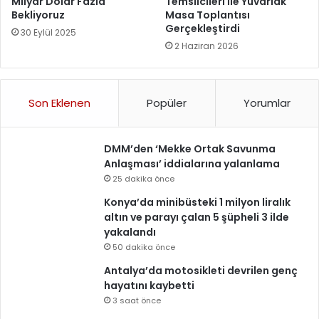
Milyar Dolar Fazla
Temsilcileri İle Yuvarlak
Bekliyoruz
Masa Toplantısı
Gerçekleştirdi
30 Eylül 2025
2 Haziran 2026
Son Eklenen
Popüler
Yorumlar
DMM’den ‘Mekke Ortak Savunma
Anlaşması’ iddialarına yalanlama
25 dakika önce
Konya’da minibüsteki 1 milyon liralık
altın ve parayı çalan 5 şüpheli 3 ilde
yakalandı
50 dakika önce
Antalya’da motosikleti devrilen genç
hayatını kaybetti
3 saat önce