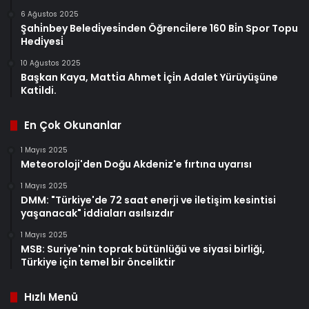
6 Ağustos 2025
Şahi̇nbey Beledi̇yesi̇nden Öğrenci̇lere 160 Bi̇n Spor Topu
Hedi̇yesi̇
10 Ağustos 2025
Başkan Kaya, Matti̇a Ahmet İçi̇n Adalet Yürüyüşüne
Katildi.
En Çok Okunanlar
1 Mayıs 2025
Meteoroloji'den Doğu Akdeniz'e fırtına uyarısı
1 Mayıs 2025
DMM: "Türkiye'de 72 saat enerji ve iletişim kesintisi
yaşanacak" iddiaları asılsızdır
1 Mayıs 2025
MSB: Suriye'nin toprak bütünlüğü ve siyasi birliği,
Türkiye için temel bir önceliktir
Hızlı Menü