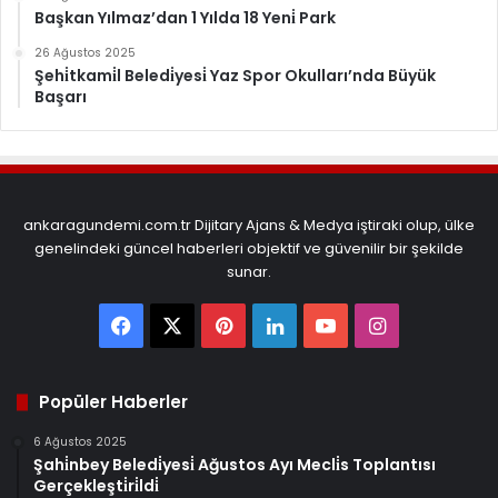
Başkan Yılmaz’dan 1 Yılda 18 Yeni̇ Park
26 Ağustos 2025
Şehi̇tkami̇l Beledi̇yesi̇ Yaz Spor Okulları’nda Büyük
Başarı
ankaragundemi.com.tr Dijitary Ajans & Medya iştiraki olup, ülke
genelindeki güncel haberleri objektif ve güvenilir bir şekilde
sunar.
Facebook
X
Pinterest
LinkedIn
YouTube
Instagram
Popüler Haberler
6 Ağustos 2025
Şahi̇nbey Beledi̇yesi̇ Ağustos Ayı Mecli̇s Toplantısı
Gerçekleşti̇ri̇ldi̇