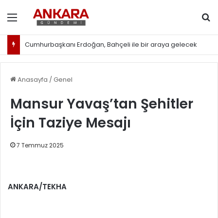
Menü
Ar
Cumhurbaşkanı Erdoğan, Bahçeli ile bir araya gelecek
Anasayfa
/
Genel
Mansur Yavaş’tan Şehitler
İçin Taziye Mesajı
7 Temmuz 2025
ANKARA/TEKHA