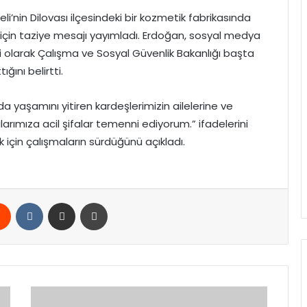
nin Dilovası ilçesindeki bir kozmetik fabrikasında
için taziye mesajı yayımladı. Erdoğan, sosyal medya
i olarak Çalışma ve Sosyal Güvenlik Bakanlığı başta
ğını belirtti.
yaşamını yitiren kardeşlerimizin ailelerine ve
lılarımıza acil şifalar temenni ediyorum.” ifadelerini
ek için çalışmaların sürdüğünü açıkladı.
rest
Reddit
VKontakte
E-Posta ile paylaş
Yazdır
Bakan