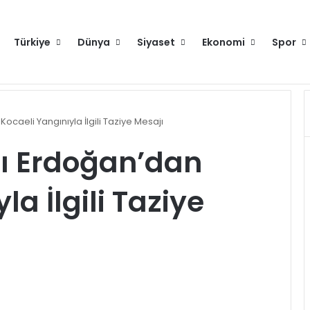
Türkiye
Dünya
Siyaset
Ekonomi
Spor
raya gelecek
Hakkımızda
Künye
Gi
aeli Yangınıyla İlgili Taziye Mesajı
 Erdoğan’dan
la İlgili Taziye