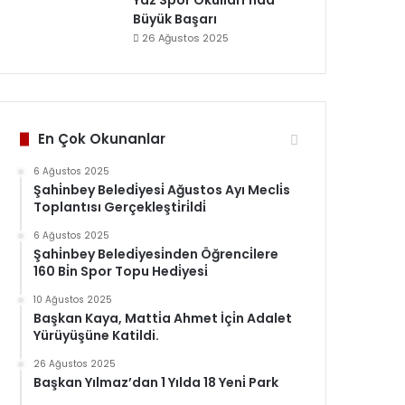
Yaz Spor Okulları’nda
Büyük Başarı
26 Ağustos 2025
En Çok Okunanlar
6 Ağustos 2025
Şahi̇nbey Beledi̇yesi̇ Ağustos Ayı Mecli̇s
Toplantısı Gerçekleşti̇ri̇ldi̇
6 Ağustos 2025
Şahi̇nbey Beledi̇yesi̇nden Öğrenci̇lere
160 Bi̇n Spor Topu Hedi̇yesi̇
10 Ağustos 2025
Başkan Kaya, Matti̇a Ahmet İçi̇n Adalet
Yürüyüşüne Katildi.
26 Ağustos 2025
Başkan Yılmaz’dan 1 Yılda 18 Yeni̇ Park