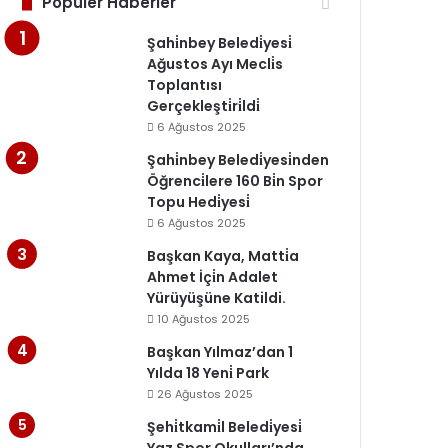
Popüler Haberler
Şahi̇nbey Beledi̇yesi̇
Ağustos Ayı Mecli̇s
Toplantısı
Gerçekleşti̇ri̇ldi̇
6 Ağustos 2025
Şahi̇nbey Beledi̇yesi̇nden
Öğrenci̇lere 160 Bi̇n Spor
Topu Hedi̇yesi̇
6 Ağustos 2025
Başkan Kaya, Matti̇a
Ahmet İçi̇n Adalet
Yürüyüşüne Katildi.
10 Ağustos 2025
Başkan Yılmaz’dan 1
Yılda 18 Yeni̇ Park
26 Ağustos 2025
Şehi̇tkami̇l Beledi̇yesi̇