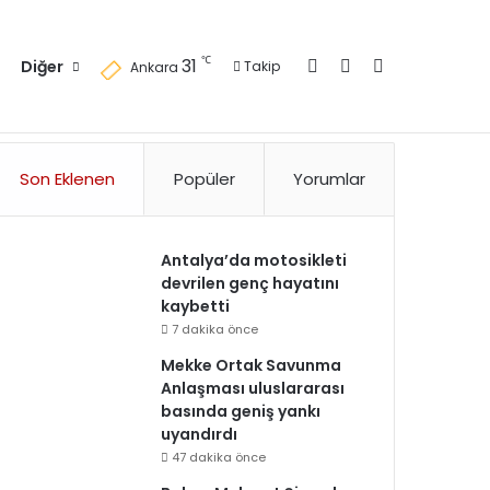
Kayıt Ol
Kenar Bölmesi
Arama yap ..
℃
31
Diğer
Takip
Ankara
zlilik Politikası
Kullanım Politikası
Reklam
İletişim
Son Eklenen
Popüler
Yorumlar
Antalya’da motosikleti
devrilen genç hayatını
kaybetti
7 dakika önce
Mekke Ortak Savunma
Anlaşması uluslararası
basında geniş yankı
uyandırdı
47 dakika önce