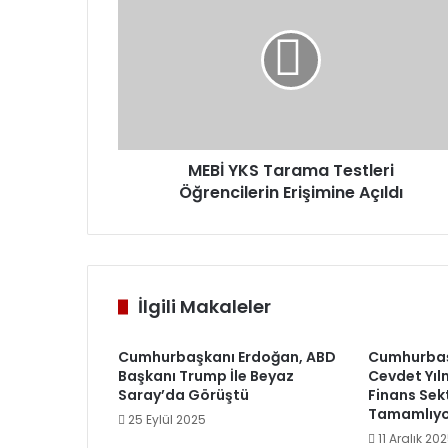
YKS
Tarama
Testleri
Öğrencilerin
Erişimine
Açıldı
MEBİ YKS Tarama Testleri
Öğrencilerin Erişimine Açıldı
İlgili Makaleler
Cumhurbaşkanı Erdoğan, ABD
Cumhurbaş
Başkanı Trump İle Beyaz
Cevdet Yıl
Saray’da Görüştü
Finans Sekt
Tamamlıyo
25 Eylül 2025
11 Aralık 20