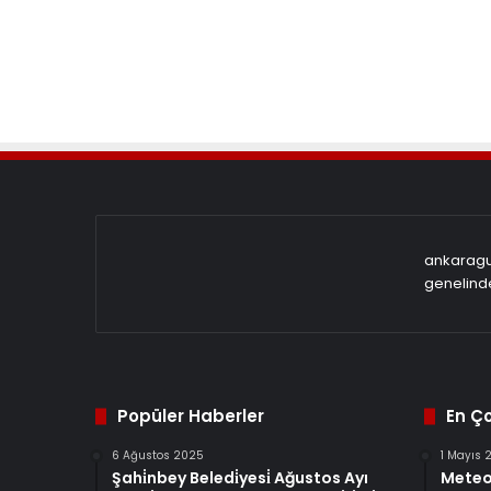
ankaragun
genelinde
Popüler Haberler
En Ç
6 Ağustos 2025
1 Mayıs 
Şahi̇nbey Beledi̇yesi̇ Ağustos Ayı
Meteo