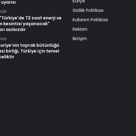
Künye
 uyarısı
Gizlilik Politikası
2025
Türkiye'de 72 saat enerji ve
Kullanım Politikası
im kesintisi yaşanacak"
rı asılsızdır
Reklam
İletişim
2025
uriye'nin toprak bütünlüğü
si birliği, Türkiye için temel
celiktir