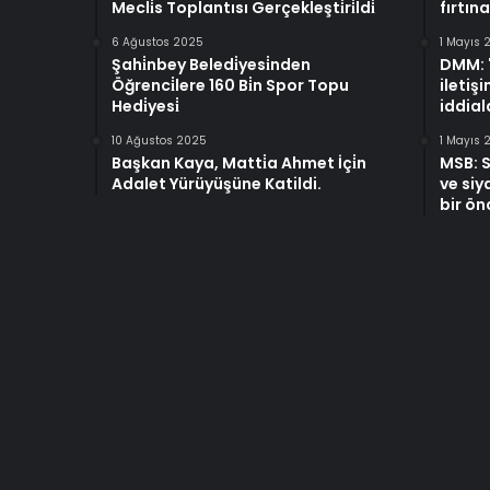
Mecli̇s Toplantısı Gerçekleşti̇ri̇ldi̇
fırtına
6 Ağustos 2025
1 Mayıs 
Şahi̇nbey Beledi̇yesi̇nden
DMM: "
Öğrenci̇lere 160 Bi̇n Spor Topu
iletiş
Hedi̇yesi̇
iddiala
10 Ağustos 2025
1 Mayıs 
Başkan Kaya, Matti̇a Ahmet İçi̇n
MSB: S
Adalet Yürüyüşüne Katildi.
ve siya
bir ön