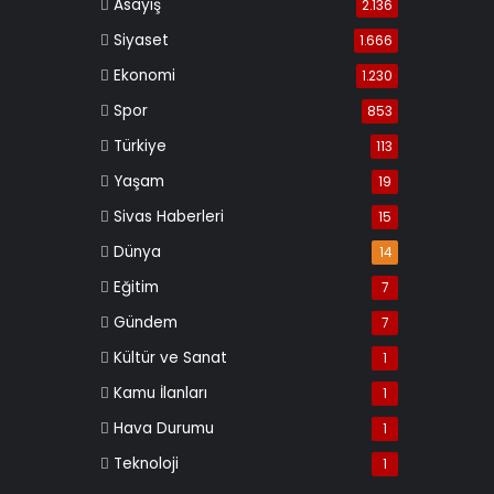
Asayiş
2.136
Siyaset
1.666
Ekonomi
1.230
Spor
853
Türkiye
113
Yaşam
19
Sivas Haberleri
15
Dünya
14
Eğitim
7
Gündem
7
Kültür ve Sanat
1
Kamu İlanları
1
Hava Durumu
1
Teknoloji
1