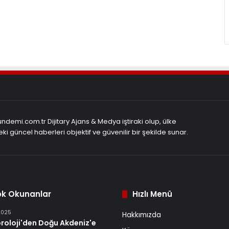
demi.com.tr Dijitary Ajans & Medya iştiraki olup, ülke
ki güncel haberleri objektif ve güvenilir bir şekilde sunar.
ok Okunanlar
Hızlı Menü
2025
Hakkımızda
roloji'den Doğu Akdeniz'e