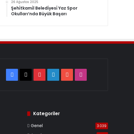
26 Ağustos 2025
Şehi̇tkami̇l Beledi̇yesi̇ Yaz Spor
Okulları’nda Büyük Başarı
Facebook
X
Pinterest
LinkedIn
YouTube
Instagram
Kategoriler
Genel
3.039