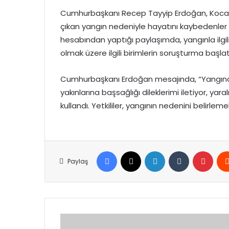
Cumhurbaşkanı Recep Tayyip Erdoğan, Kocaeli’
çıkan yangın nedeniyle hayatını kaybedenler 
hesabından yaptığı paylaşımda, yangınla ilgil
olmak üzere ilgili birimlerin soruşturma başlattı
Cumhurbaşkanı Erdoğan mesajında, “Yangında 
yakınlarına başsağlığı dileklerimi iletiyor, yara
kullandı. Yetkililer, yangının nedenini belirlem
Facebook
X
LinkedIn
Tumblr
Pinte
Paylaş
MEBİ