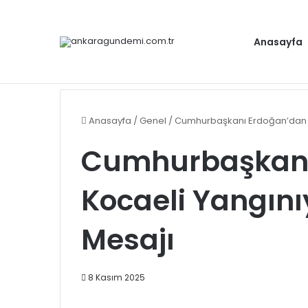
Anasayfa
Cumhurbaşkanı Erdoğan, Bahçeli ile bir a
Gündem
Anasayfa
/
Genel
/
Cumhurbaşkanı Erdoğan’dan Koc
Cumhurbaşkanı
Kocaeli Yangınıy
Mesajı
8 Kasım 2025