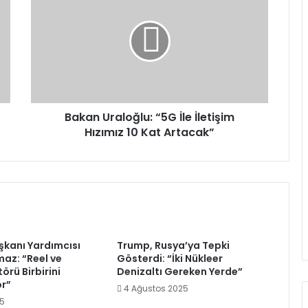
Uraloğlu:
“5G
İle
İletişim
Hızımız
10
Kat
Artacak”
Bakan Uraloğlu: “5G İle İletişim
Hızımız 10 Kat Artacak”
kanı Yardımcısı
Trump, Rusya’ya Tepki
maz: “Reel ve
Gösterdi: “İki Nükleer
örü Birbirini
Denizaltı Gereken Yerde”
r”
4 Ağustos 2025
25