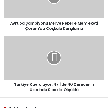
Çorum’da
Coşkulu
Karşılama
Avrupa Şampiyonu Merve Peker’e Memleketi
Çorum’da Coşkulu Karşılama
Türkiye
Kavruluyor:
47
İlde
40
Derecenin
Üzerinde
Sıcaklık
Ölçüldü
Türkiye Kavruluyor: 47 İlde 40 Derecenin
Üzerinde Sıcaklık Ölçüldü