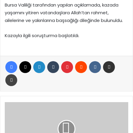
Bursa Valiliği tarafından yapılan açıklamada, kazada
yaşamını yitiren vatandaşlara Allah’tan rahmet,
ailelerine ve yakınlarına başsağlığı dileğinde bulunuldu.
Kazayla ilgili soruşturma başlatıldı.
Facebook
X
LinkedIn
Tumblr
Pinterest
Reddit
VKontakte
E-Posta ile paylaş
Yazdır
Avrupa
Şampiyonu
Merve
Peker’e
Memleketi