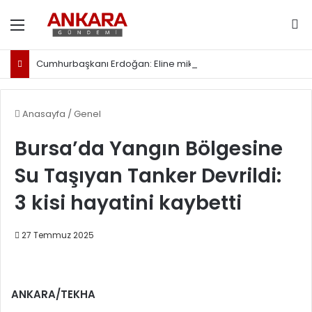
Menü
Ar
Cumhurbaşkanı Erdoğan: Eline mikrofon alıp sokağa çıkan herkes gazeteci değildir
Anasayfa
/
Genel
Bursa’da Yangın Bölgesine
Su Taşıyan Tanker Devrildi:
3 kisi hayatini kaybetti
27 Temmuz 2025
ANKARA/TEKHA