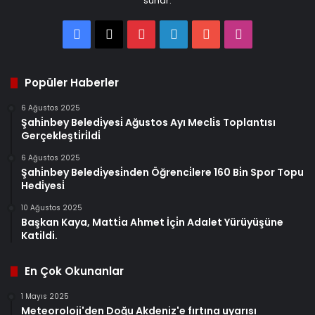
sunar.
Facebook
X
Pinterest
LinkedIn
YouTube
Instagram
Popüler Haberler
6 Ağustos 2025
Şahi̇nbey Beledi̇yesi̇ Ağustos Ayı Mecli̇s Toplantısı
Gerçekleşti̇ri̇ldi̇
6 Ağustos 2025
Şahi̇nbey Beledi̇yesi̇nden Öğrenci̇lere 160 Bi̇n Spor Topu
Hedi̇yesi̇
10 Ağustos 2025
Başkan Kaya, Matti̇a Ahmet İçi̇n Adalet Yürüyüşüne
Katildi.
En Çok Okunanlar
1 Mayıs 2025
Meteoroloji'den Doğu Akdeniz'e fırtına uyarısı