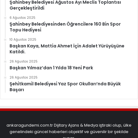
Şahi̇nbey Beledi̇yesi̇ Ağustos Ayı Mecli̇s Toplantısı
Gerçekleşti̇ri̇ldi̇
6 Ağustos 2025
Şahi̇nbey Beledi̇yesi̇nden Öğrenci̇lere 160 Bi̇n Spor
Topu Hedi̇yesi̇
10 Ağustos 2025
Başkan Kaya, Matti̇a Ahmet İçi̇n Adalet Yürüyüşüne
Katildi.
26 Ağustos 2025
Başkan Yılmaz’dan 1 Yılda 18 Yeni̇ Park
26 Ağustos 2025
Şehi̇tkami̇l Beledi̇yesi̇ Yaz Spor Okulları’nda Büyük
Başarı
ankaragundemi.com.tr Dijitary Ajans & Medya iştiraki olup, ülke
genelindeki güncel haberleri objektif ve güvenilir bir şekilde