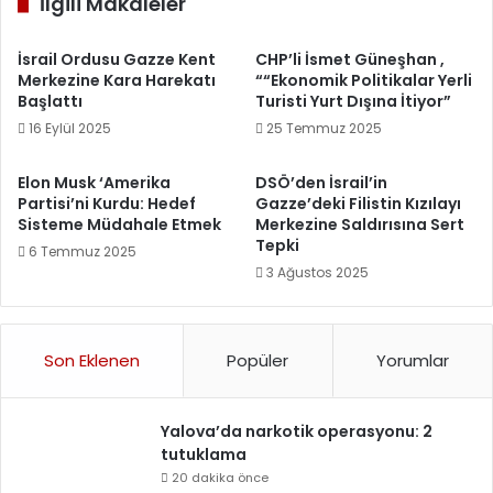
İlgili Makaleler
İsrail Ordusu Gazze Kent
CHP’li İsmet Güneşhan ,
Merkezine Kara Harekatı
““Ekonomik Politikalar Yerli
Başlattı
Turisti Yurt Dışına İtiyor”
16 Eylül 2025
25 Temmuz 2025
Elon Musk ‘Amerika
DSÖ’den İsrail’in
Partisi’ni Kurdu: Hedef
Gazze’deki Filistin Kızılayı
Sisteme Müdahale Etmek
Merkezine Saldırısına Sert
Tepki
6 Temmuz 2025
3 Ağustos 2025
Son Eklenen
Popüler
Yorumlar
Yalova’da narkotik operasyonu: 2
tutuklama
20 dakika önce