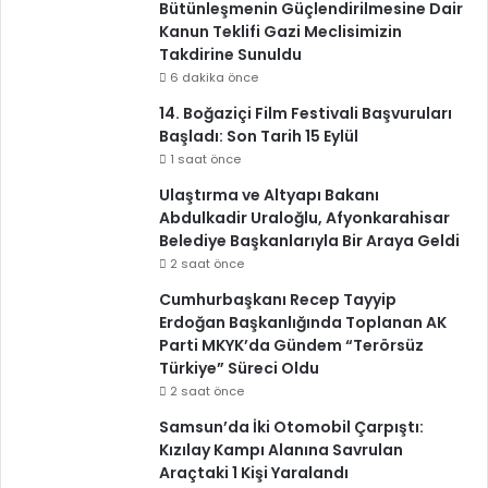
Bütünleşmenin Güçlendirilmesine Dair
Kanun Teklifi Gazi Meclisimizin
Takdirine Sunuldu
6 dakika önce
14. Boğaziçi Film Festivali Başvuruları
Başladı: Son Tarih 15 Eylül
1 saat önce
Ulaştırma ve Altyapı Bakanı
Abdulkadir Uraloğlu, Afyonkarahisar
Belediye Başkanlarıyla Bir Araya Geldi
2 saat önce
Cumhurbaşkanı Recep Tayyip
Erdoğan Başkanlığında Toplanan AK
Parti MKYK’da Gündem “Terörsüz
Türkiye” Süreci Oldu
2 saat önce
Samsun’da İki Otomobil Çarpıştı:
Kızılay Kampı Alanına Savrulan
Araçtaki 1 Kişi Yaralandı