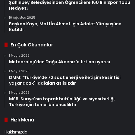
Şahi̇nbey Beledi̇yesi̇nden Öğrenci̇lere 160 Bi̇n Spor Topu
Hedi̇yesi̇
10 Ağustos 2025
Başkan Kaya, Matti̇a Ahmet İçi̇n Adalet Yürüyüşüne
Katildi.
En Çok Okunanlar
1 Mayıs 2025
Meteoroloji'den Doğu Akdeniz'e fırtına uyarısı
1 Mayıs 2025
DMM: "Türkiye'de 72 saat enerji ve iletişim kesintisi
yaşanacak" iddiaları asılsızdır
1 Mayıs 2025
MSB: Suriye'nin toprak bütünlüğü ve siyasi birliği,
Türkiye için temel bir önceliktir
Hızlı Menü
Hakkımızda