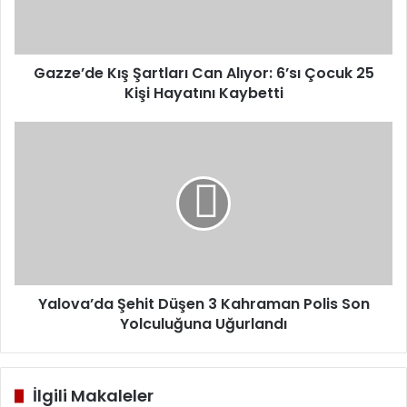
Çocuk
25
Kişi
Hayatını
Gazze’de Kış Şartları Can Alıyor: 6’sı Çocuk 25
Kaybetti
Kişi Hayatını Kaybetti
Yalova’da
Şehit
Düşen
3
Kahraman
Polis
Son
Yolculuğuna
Uğurlandı
Yalova’da Şehit Düşen 3 Kahraman Polis Son
Yolculuğuna Uğurlandı
İlgili Makaleler