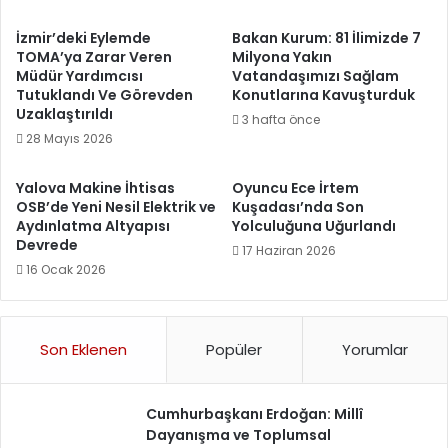
İzmir’deki Eylemde
Bakan Kurum: 81 İlimizde 7
TOMA’ya Zarar Veren
Milyona Yakın
Müdür Yardımcısı
Vatandaşımızı Sağlam
Tutuklandı Ve Görevden
Konutlarına Kavuşturduk
Uzaklaştırıldı
3 hafta önce
28 Mayıs 2026
Yalova Makine İhtisas
Oyuncu Ece İrtem
OSB’de Yeni Nesil Elektrik ve
Kuşadası’nda Son
Aydınlatma Altyapısı
Yolculuğuna Uğurlandı
Devrede
17 Haziran 2026
16 Ocak 2026
Son Eklenen
Popüler
Yorumlar
Cumhurbaşkanı Erdoğan: Millî
Dayanışma ve Toplumsal