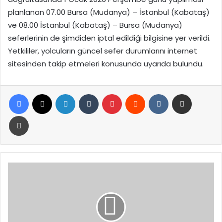
planlanan 07.00 Bursa (Mudanya) – İstanbul (Kabataş)
ve 08.00 İstanbul (Kabataş) – Bursa (Mudanya)
seferlerinin de şimdiden iptal edildiği bilgisine yer verildi.
Yetkililer, yolcuların güncel sefer durumlarını internet
sitesinden takip etmeleri konusunda uyarıda bulundu.
Facebook
X
LinkedIn
Tumblr
Pinterest
Reddit
VKontakte
E-Posta ile paylaş
Yazdır
Gazze’de
Kış
Şartları
Can
Alıyor:
6’sı