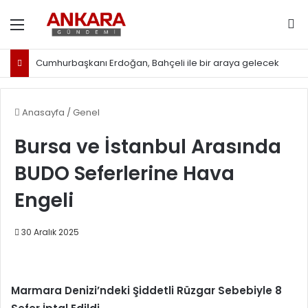
Menü
Ar
Cumhurbaşkanı Erdoğan, Bahçeli ile bir araya gelecek
Anasayfa
/
Genel
Bursa ve İstanbul Arasında
BUDO Seferlerine Hava
Engeli
30 Aralık 2025
Marmara Denizi’ndeki Şiddetli Rüzgar Sebebiyle 8