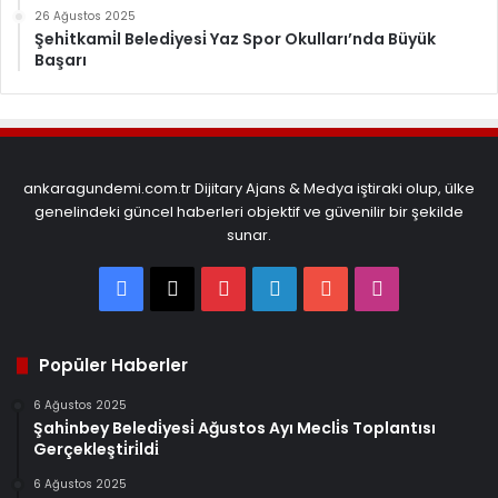
26 Ağustos 2025
Şehi̇tkami̇l Beledi̇yesi̇ Yaz Spor Okulları’nda Büyük
Başarı
ankaragundemi.com.tr Dijitary Ajans & Medya iştiraki olup, ülke
genelindeki güncel haberleri objektif ve güvenilir bir şekilde
sunar.
Facebook
X
Pinterest
LinkedIn
YouTube
Instagram
Popüler Haberler
6 Ağustos 2025
Şahi̇nbey Beledi̇yesi̇ Ağustos Ayı Mecli̇s Toplantısı
Gerçekleşti̇ri̇ldi̇
6 Ağustos 2025