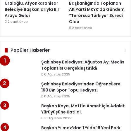
Uraloğlu, Afyonkarahisar
Başkanlığında Toplanan
Belediye Başkanlarıyla Bir
AK Parti MKYK’da Gündem
Araya Geldi
“Terörsüz Türkiye” Süreci
Oldu
2 saat önce
2 saat önce
Popüler Haberler
Şahi̇nbey Beledi̇yesi̇ Ağustos Ayı Mecli̇s
Toplantısı Gerçekleşti̇ri̇ldi̇
6 Ağustos 2025
Şahi̇nbey Beledi̇yesi̇nden Öğrenci̇lere
160 Bi̇n Spor Topu Hedi̇yesi̇
6 Ağustos 2025
Başkan Kaya, Matti̇a Ahmet İçi̇n Adalet
Yürüyüşüne Katildi.
10 Ağustos 2025
Başkan Yılmaz’dan 1 Yılda 18 Yeni̇ Park