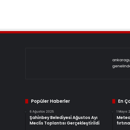
ankaragun
genelinde
Popüler Haberler
En Ç
6 Ağustos 2025
1 Mayıs 
Şahi̇nbey Beledi̇yesi̇ Ağustos Ayı
Meteo
Mecli̇s Toplantısı Gerçekleşti̇ri̇ldi̇
fırtına