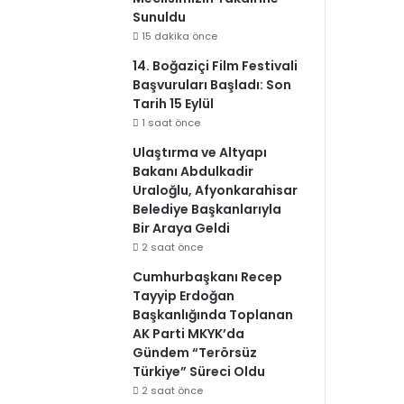
Sunuldu
15 dakika önce
14. Boğaziçi Film Festivali
Başvuruları Başladı: Son
Tarih 15 Eylül
1 saat önce
Ulaştırma ve Altyapı
Bakanı Abdulkadir
Uraloğlu, Afyonkarahisar
Belediye Başkanlarıyla
Bir Araya Geldi
2 saat önce
Cumhurbaşkanı Recep
Tayyip Erdoğan
Başkanlığında Toplanan
AK Parti MKYK’da
Gündem “Terörsüz
Türkiye” Süreci Oldu
2 saat önce