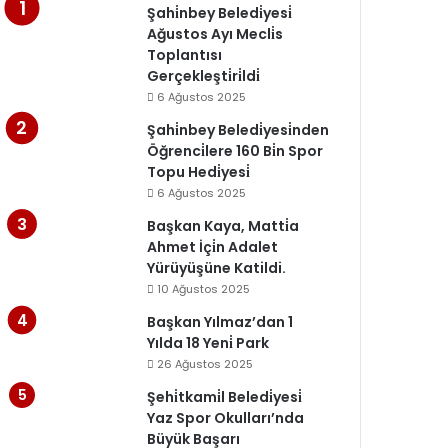
Şahi̇nbey Beledi̇yesi̇
Ağustos Ayı Mecli̇s
Toplantısı
Gerçekleşti̇ri̇ldi̇
6 Ağustos 2025
Şahi̇nbey Beledi̇yesi̇nden
Öğrenci̇lere 160 Bi̇n Spor
Topu Hedi̇yesi̇
6 Ağustos 2025
Başkan Kaya, Matti̇a
Ahmet İçi̇n Adalet
Yürüyüşüne Katildi.
10 Ağustos 2025
Başkan Yılmaz’dan 1
Yılda 18 Yeni̇ Park
26 Ağustos 2025
Şehi̇tkami̇l Beledi̇yesi̇
Yaz Spor Okulları’nda
Büyük Başarı