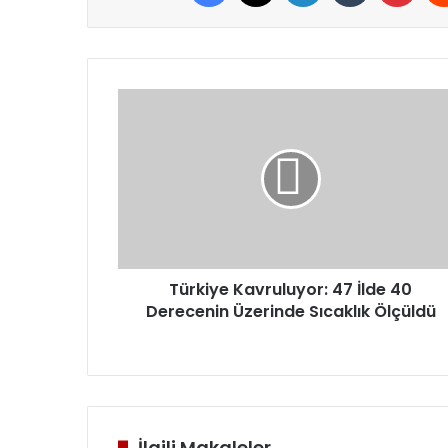
Türkiye
Kavruluyor:
47
İlde
40
Derecenin
Üzerinde
Sıcaklık
Ölçüldü
Türkiye Kavruluyor: 47 İlde 40
Derecenin Üzerinde Sıcaklık Ölçüldü
İlgili Makaleler