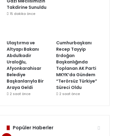
Gazi Meclisimizin
Takdirine Sunuldu
15 dakika önce
Ulaştırma ve
Cumhurbaşkanı
Altyapı Bakanı
Recep Tayyip
Abdulkadir
Erdoğan
Uraloğlu,
Başkanlığında
Afyonkarahisar
Toplanan AK Parti
Belediye
MKYK’da Gündem
Başkanlarıyla Bir
“Terörsüz Türkiye”
Araya Geldi
Süreci Oldu
2 saat önce
2 saat önce
Popüler Haberler