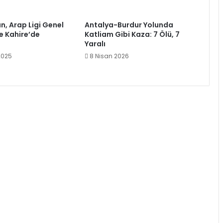
n, Arap Ligi Genel
Antalya-Burdur Yolunda
le Kahire’de
Katliam Gibi Kaza: 7 Ölü, 7
Yaralı
2025
8 Nisan 2026