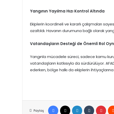
Yangının Yayılma Hızı Kontrol Altında
Ekiplerin koordineli ve kararlı çalışmaları say
azaltıldı. Havanın durumuna bağlı olarak yang
Vatandaşların Desteği de Önemli Rol Oy
Yangınla mücadele süreci, sadece kamu kurum
vatandaşların katkısıyla da sürdürülüyor. AF
ederken, bölge halkı da ekiplerin ihtiyaçlarına
Facebook
X
LinkedIn
Tumblr
Pinte
Paylaş