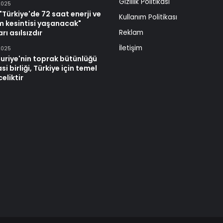
Gizlilik Politikası
2025
Türkiye'de 72 saat enerji ve
Kullanım Politikası
im kesintisi yaşanacak"
rı asılsızdır
Reklam
İletişim
2025
uriye'nin toprak bütünlüğü
si birliği, Türkiye için temel
celiktir