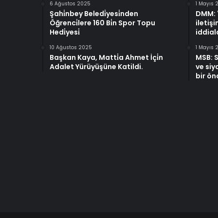
6 Ağustos 2025
1 Mayıs 
Şahi̇nbey Beledi̇yesi̇nden
DMM: "
Öğrenci̇lere 160 Bi̇n Spor Topu
iletiş
Hedi̇yesi̇
iddiala
10 Ağustos 2025
1 Mayıs 
Başkan Kaya, Matti̇a Ahmet İçi̇n
MSB: S
Adalet Yürüyüşüne Katildi.
ve siya
bir ön