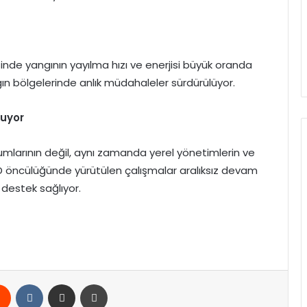
esinde yangının yayılma hızı ve enerjisi büyük oranda
ın bölgelerinde anlık müdahaleler sürdürülüyor.
nuyor
larının değil, aynı zamanda yerel yönetimlerin ve
AD öncülüğünde yürütülen çalışmalar aralıksız devam
 destek sağlıyor.
rest
Reddit
VKontakte
E-Posta ile paylaş
Yazdır