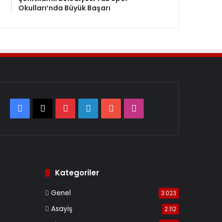
Okulları’nda Büyük Başarı
Facebook
X
Pinterest
LinkedIn
YouTube
Instagram
Kategoriler
Genel
3.023
Asayiş
2.112