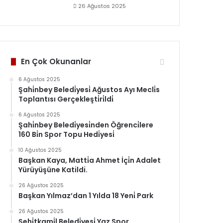
26 Ağustos 2025
En Çok Okunanlar
6 Ağustos 2025
Şahi̇nbey Beledi̇yesi̇ Ağustos Ayı Mecli̇s
Toplantısı Gerçekleşti̇ri̇ldi̇
6 Ağustos 2025
Şahi̇nbey Beledi̇yesi̇nden Öğrenci̇lere
160 Bi̇n Spor Topu Hedi̇yesi̇
10 Ağustos 2025
Başkan Kaya, Matti̇a Ahmet İçi̇n Adalet
Yürüyüşüne Katildi.
26 Ağustos 2025
Başkan Yılmaz’dan 1 Yılda 18 Yeni̇ Park
26 Ağustos 2025
Şehi̇tkami̇l Beledi̇yesi̇ Yaz Spor