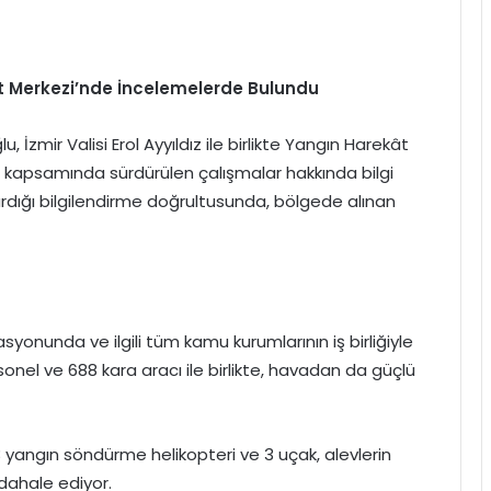
t Merkezi’nde İncelemelerde Bulundu
 İzmir Valisi Erol Ayyıldız ile birlikte Yangın Harekât
 kapsamında sürdürülen çalışmalar hakkında bilgi
rdığı bilgilendirme doğrultusunda, bölgede alınan
onunda ve ilgili tüm kamu kurumlarının iş birliğiyle
rsonel ve 688 kara aracı ile birlikte, havadan da güçlü
yangın söndürme helikopteri ve 3 uçak, alevlerin
dahale ediyor.