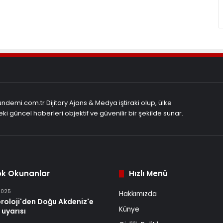
demi.com.tr Dijitary Ajans & Medya iştiraki olup, ülke
ki güncel haberleri objektif ve güvenilir bir şekilde sunar.
ok Okunanlar
Hızlı Menü
2025
Hakkımızda
roloji'den Doğu Akdeniz'e
Künye
 uyarısı