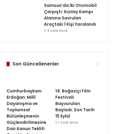
Samsun’da İki Otomobil
Çarpıştı: Kızılay Kampı
Alanına Savrulan
Araçtaki 1 Kişi Yaralandı
4 saat önce
Son Güncellenenler
Cumhurbaşkanı
14. Boğaziçi Film
Erdoğan: Millî
Festivali
Dayanışma ve
Başvuruları
Toplumsal
Başladı: Son Tarih
Bütünleşmenin
15 Eylül
Güçlendirilmesine
1 saat önce
Dair Kanun Teklifi