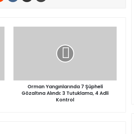
Orman
Yangınlarında
7
Şüpheli
Gözaltına
Alındı:
3
Tutuklama,
4
Adli
Orman Yangınlarında 7 Şüpheli
Kontrol
Gözaltına Alındı: 3 Tutuklama, 4 Adli
Kontrol