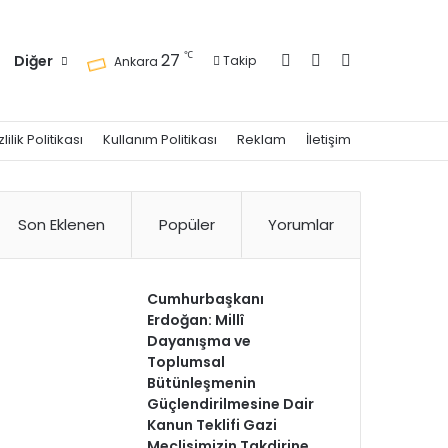
Kayıt Ol
Kenar Bölmesi
Arama yap ..
℃
27
Diğer
Takip
Ankara
zlilik Politikası
Kullanım Politikası
Reklam
İletişim
Son Eklenen
Popüler
Yorumlar
Cumhurbaşkanı
Erdoğan: Millî
Dayanışma ve
Toplumsal
Bütünleşmenin
Güçlendirilmesine Dair
Kanun Teklifi Gazi
Meclisimizin Takdirine