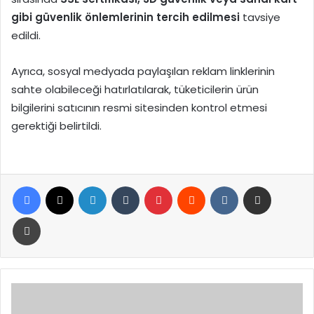
gibi güvenlik önlemlerinin tercih edilmesi
tavsiye
edildi.
Ayrıca, sosyal medyada paylaşılan reklam linklerinin
sahte olabileceği hatırlatılarak, tüketicilerin ürün
bilgilerini satıcının resmi sitesinden kontrol etmesi
gerektiği belirtildi.
Facebook
X
LinkedIn
Tumblr
Pinterest
Reddit
VKontakte
E-Posta ile paylaş
Yazdır
MSB:
SDG’nin