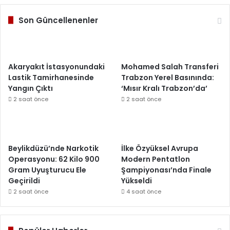
Son Güncellenenler
Akaryakıt İstasyonundaki
Mohamed Salah Transferi
Lastik Tamirhanesinde
Trabzon Yerel Basınında:
Yangın Çıktı
‘Mısır Kralı Trabzon’da’
2 saat önce
2 saat önce
Beylikdüzü’nde Narkotik
İlke Özyüksel Avrupa
Operasyonu: 62 Kilo 900
Modern Pentatlon
Gram Uyuşturucu Ele
Şampiyonası’nda Finale
Geçirildi
Yükseldi
2 saat önce
4 saat önce