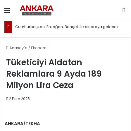
Menü
Ar
Cumhurbaşkanı Erdoğan, Bahçeli ile bir araya gelecek
Anasayfa
/
Ekonomi
Tüketiciyi Aldatan
Reklamlara 9 Ayda 189
Milyon Lira Ceza
2 Ekim 2025
ANKARA/TEKHA