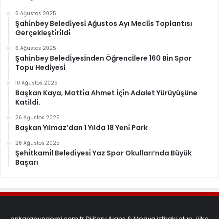
6 Ağustos 2025
Şahi̇nbey Beledi̇yesi̇ Ağustos Ayı Mecli̇s Toplantısı
Gerçekleşti̇ri̇ldi̇
6 Ağustos 2025
Şahi̇nbey Beledi̇yesi̇nden Öğrenci̇lere 160 Bi̇n Spor
Topu Hedi̇yesi̇
10 Ağustos 2025
Başkan Kaya, Matti̇a Ahmet İçi̇n Adalet Yürüyüşüne
Katildi.
26 Ağustos 2025
Başkan Yılmaz’dan 1 Yılda 18 Yeni̇ Park
26 Ağustos 2025
Şehi̇tkami̇l Beledi̇yesi̇ Yaz Spor Okulları’nda Büyük
Başarı
ankaragundemi.com.tr Dijitary Ajans & Medya iştiraki olup, ülke