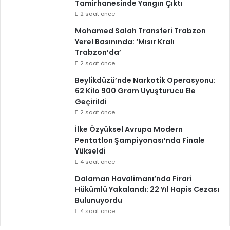
Tamirhanesinde Yangın Çıktı
2 saat önce
Mohamed Salah Transferi Trabzon
Yerel Basınında: ‘Mısır Kralı
Trabzon’da’
2 saat önce
Beylikdüzü’nde Narkotik Operasyonu:
62 Kilo 900 Gram Uyuşturucu Ele
Geçirildi
2 saat önce
İlke Özyüksel Avrupa Modern
Pentatlon Şampiyonası’nda Finale
Yükseldi
4 saat önce
Dalaman Havalimanı’nda Firari
Hükümlü Yakalandı: 22 Yıl Hapis Cezası
Bulunuyordu
4 saat önce