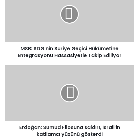
Suriye
Geçici
Hükümetine
Entegrasyonu
Hassasiyetle
Takip
Ediliyor
MSB: SDG’nin Suriye Geçici Hükümetine
Entegrasyonu Hassasiyetle Takip Ediliyor
Erdoğan:
Sumud
Filosuna
saldırı,
İsrail’in
katliamcı
yüzünü
gösterdi
Erdoğan: Sumud Filosuna saldırı, İsrail’in
katliamcı yüzünü gösterdi