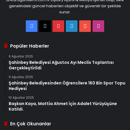
genelindeki güncel haberleri objektif ve güvenilir bir şekilde
sunar.
Facebook
X
Pinterest
LinkedIn
YouTube
Instagram
Popüler Haberler
6 Ağustos 2025
Şahi̇nbey Beledi̇yesi̇ Ağustos Ayı Mecli̇s Toplantısı
Gerçekleşti̇ri̇ldi̇
6 Ağustos 2025
Şahi̇nbey Beledi̇yesi̇nden Öğrenci̇lere 160 Bi̇n Spor Topu
Hedi̇yesi̇
10 Ağustos 2025
Başkan Kaya, Matti̇a Ahmet İçi̇n Adalet Yürüyüşüne
Katildi.
En Çok Okunanlar