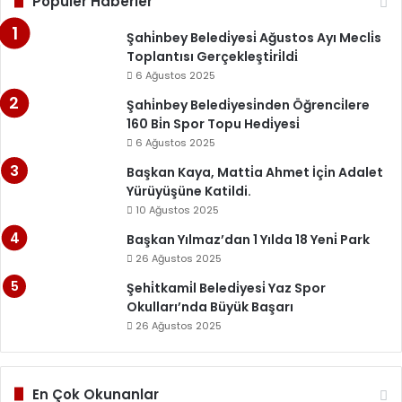
Popüler Haberler
Şahi̇nbey Beledi̇yesi̇ Ağustos Ayı Mecli̇s
Toplantısı Gerçekleşti̇ri̇ldi̇
6 Ağustos 2025
Şahi̇nbey Beledi̇yesi̇nden Öğrenci̇lere
160 Bi̇n Spor Topu Hedi̇yesi̇
6 Ağustos 2025
Başkan Kaya, Matti̇a Ahmet İçi̇n Adalet
Yürüyüşüne Katildi.
10 Ağustos 2025
Başkan Yılmaz’dan 1 Yılda 18 Yeni̇ Park
26 Ağustos 2025
Şehi̇tkami̇l Beledi̇yesi̇ Yaz Spor
Okulları’nda Büyük Başarı
26 Ağustos 2025
En Çok Okunanlar