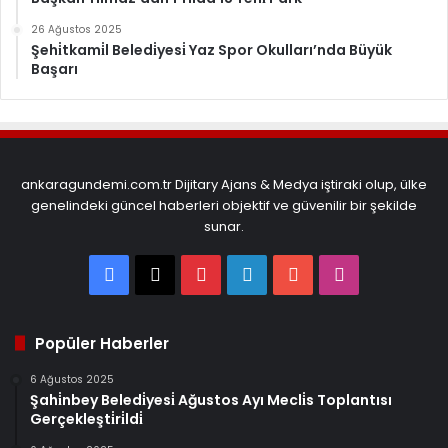
26 Ağustos 2025
Şehi̇tkami̇l Beledi̇yesi̇ Yaz Spor Okulları’nda Büyük
Başarı
ankaragundemi.com.tr Dijitary Ajans & Medya iştiraki olup, ülke
genelindeki güncel haberleri objektif ve güvenilir bir şekilde
sunar.
Facebook
X
Pinterest
LinkedIn
YouTube
Instagram
Popüler Haberler
6 Ağustos 2025
Şahi̇nbey Beledi̇yesi̇ Ağustos Ayı Mecli̇s Toplantısı
Gerçekleşti̇ri̇ldi̇