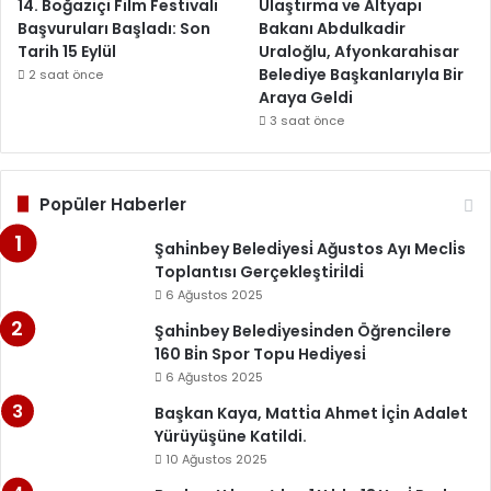
14. Boğaziçi Film Festivali
Ulaştırma ve Altyapı
Başvuruları Başladı: Son
Bakanı Abdulkadir
Tarih 15 Eylül
Uraloğlu, Afyonkarahisar
Belediye Başkanlarıyla Bir
2 saat önce
Araya Geldi
3 saat önce
Popüler Haberler
Şahi̇nbey Beledi̇yesi̇ Ağustos Ayı Mecli̇s
Toplantısı Gerçekleşti̇ri̇ldi̇
6 Ağustos 2025
Şahi̇nbey Beledi̇yesi̇nden Öğrenci̇lere
160 Bi̇n Spor Topu Hedi̇yesi̇
6 Ağustos 2025
Başkan Kaya, Matti̇a Ahmet İçi̇n Adalet
Yürüyüşüne Katildi.
10 Ağustos 2025