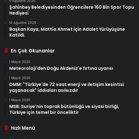
6 Ağustos 2025
Şahi̇nbey Beledi̇yesi̇nden Öğrenci̇lere 160 Bi̇n Spor Topu
Hedi̇yesi̇
10 Ağustos 2025
Başkan Kaya, Matti̇a Ahmet İçi̇n Adalet Yürüyüşüne
Katildi.
En Çok Okunanlar
1 Mayıs 2025
Meteoroloji'den Doğu Akdeniz'e fırtına uyarısı
1 Mayıs 2025
DMM: "Türkiye'de 72 saat enerji ve iletişim kesintisi
yaşanacak" iddiaları asılsızdır
1 Mayıs 2025
MSB: Suriye'nin toprak bütünlüğü ve siyasi birliği,
Türkiye için temel bir önceliktir
Hızlı Menü