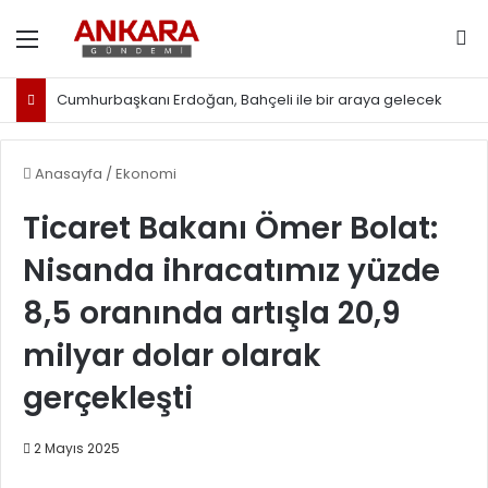
Menü
Ar
Cumhurbaşkanı Erdoğan, Bahçeli ile bir araya gelecek
Anasayfa
/
Ekonomi
Ticaret Bakanı Ömer Bolat:
Nisanda ihracatımız yüzde
8,5 oranında artışla 20,9
milyar dolar olarak
gerçekleşti
2 Mayıs 2025