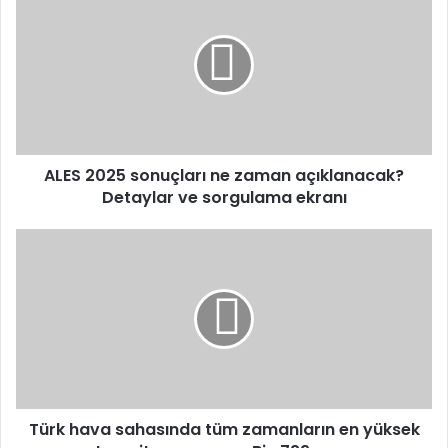
2025
sonuçları
ne
zaman
açıklanacak?
Detaylar
ve
sorgulama
ekranı
ALES 2025 sonuçları ne zaman açıklanacak?
Detaylar ve sorgulama ekranı
Türk
hava
sahasında
tüm
zamanların
en
yüksek
transit
uçuş
sayısı:
Türk hava sahasında tüm zamanların en yüksek