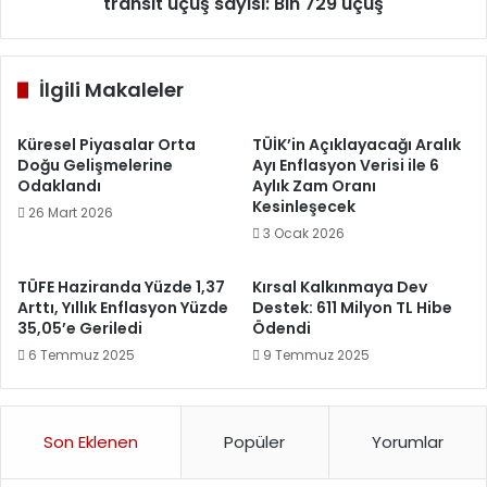
Bin
transit uçuş sayısı: Bin 729 uçuş
729
uçuş
İlgili Makaleler
Küresel Piyasalar Orta
TÜİK’in Açıklayacağı Aralık
Doğu Gelişmelerine
Ayı Enflasyon Verisi ile 6
Odaklandı
Aylık Zam Oranı
Kesinleşecek
26 Mart 2026
3 Ocak 2026
TÜFE Haziranda Yüzde 1,37
Kırsal Kalkınmaya Dev
Arttı, Yıllık Enflasyon Yüzde
Destek: 611 Milyon TL Hibe
35,05’e Geriledi
Ödendi
6 Temmuz 2025
9 Temmuz 2025
Son Eklenen
Popüler
Yorumlar