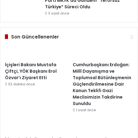
Parti MKYK’da Gündem “Terörsüz
Türkiye” Süreci Oldu
3 saat önce
Son Güncellenenler
İçişleri Bakanı Mustafa
Cumhurbaşkanı Erdoğan:
Çiftçi, YÖK Başkanı Erol
Millî Dayanışma ve
Özvar’ı Ziyaret Etti
Toplumsal Bütünleşmenin
Güçlendirilmesine Dair
32 dakika önce
Kanun Teklifi Gazi
Meclisimizin Takdirine
Sunuldu
1 saat önce