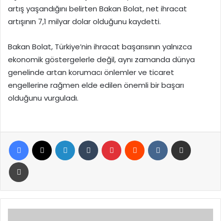
artış yaşandığını belirten Bakan Bolat, net ihracat
artışının 7,1 milyar dolar olduğunu kaydetti.
Bakan Bolat, Türkiye’nin ihracat başarısının yalnızca
ekonomik göstergelerle değil, aynı zamanda dünya
genelinde artan korumacı önlemler ve ticaret
engellerine rağmen elde edilen önemli bir başarı
olduğunu vurguladı.
Facebook
X
LinkedIn
Tumblr
Pinterest
Reddit
VKontakte
E-Posta ile paylaş
Yazdır
ALES