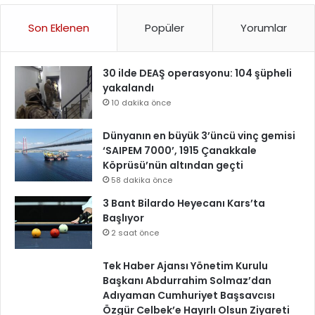
Son Eklenen
Popüler
Yorumlar
30 ilde DEAŞ operasyonu: 104 şüpheli
yakalandı
10 dakika önce
Dünyanın en büyük 3’üncü vinç gemisi
‘SAIPEM 7000’, 1915 Çanakkale
Köprüsü’nün altından geçti
58 dakika önce
3 Bant Bilardo Heyecanı Kars’ta
Başlıyor
2 saat önce
Tek Haber Ajansı Yönetim Kurulu
Başkanı Abdurrahim Solmaz’dan
Adıyaman Cumhuriyet Başsavcısı
Özgür Celbek’e Hayırlı Olsun Ziyareti