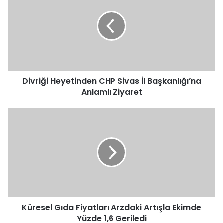
CHP
Sivas
İl
Başkanlığı’na
Anlamlı
Ziyaret
Divriği Heyetinden CHP Sivas İl Başkanlığı’na
Anlamlı Ziyaret
Küresel
Gıda
Fiyatları
Arzdaki
Artışla
Ekimde
Yüzde
1,6
Geriledi
Küresel Gıda Fiyatları Arzdaki Artışla Ekimde
Yüzde 1,6 Geriledi