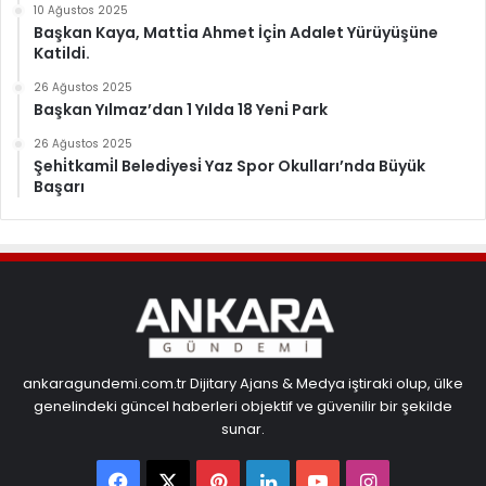
10 Ağustos 2025
Başkan Kaya, Matti̇a Ahmet İçi̇n Adalet Yürüyüşüne
Katildi.
26 Ağustos 2025
Başkan Yılmaz’dan 1 Yılda 18 Yeni̇ Park
26 Ağustos 2025
Şehi̇tkami̇l Beledi̇yesi̇ Yaz Spor Okulları’nda Büyük
Başarı
ankaragundemi.com.tr Dijitary Ajans & Medya iştiraki olup, ülke
genelindeki güncel haberleri objektif ve güvenilir bir şekilde
sunar.
Facebook
X
Pinterest
LinkedIn
YouTube
Instagram