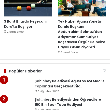
3 Bant Bilardo Heyecanı
Tek Haber Ajansı Yönetim
Kars’ta Başlıyor
Kurulu Başkanı
Abdurrahim Solmaz’dan
2 saat önce
Adıyaman Cumhuriyet
Başsavcısı Özgür Celbek’e
Hayırlı Olsun Ziyareti
2 saat önce
Popüler Haberler
Şahi̇nbey Beledi̇yesi̇ Ağustos Ayı Mecli̇s
Toplantısı Gerçekleşti̇ri̇ldi̇
6 Ağustos 2025
Şahi̇nbey Beledi̇yesi̇nden Öğrenci̇lere
160 Bi̇n Spor Topu Hedi̇yesi̇
6 Ağustos 2025