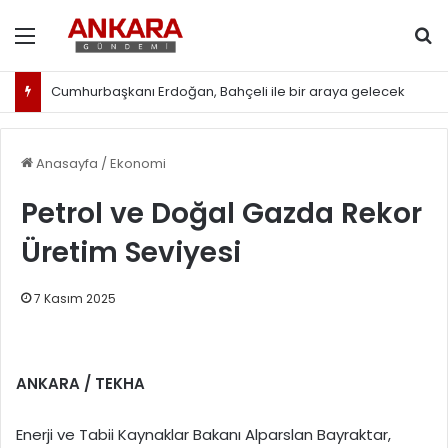
Menü
Ar
Cumhurbaşkanı Erdoğan, Bahçeli ile bir araya gelecek
Anasayfa
/
Ekonomi
Petrol ve Doğal Gazda Rekor
Üretim Seviyesi
7 Kasım 2025
ANKARA / TEKHA
Enerji ve Tabii Kaynaklar Bakanı Alparslan Bayraktar,