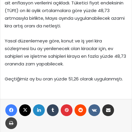
ait enflasyon verilerini açıkladı. Tüketici fiyat endeksinin
(TÜFE) on iki aylık ortalamalara göre yüzde 48,73
artmasıyla birlikte, Mayıs ayında uygulanabilecek azami
kira artış oranı da netleşti.
Yasal düzenlemeye göre, konut ve iş yeri kira
sözleşmesi bu ay yenilenecek olan kiracılar için, ev
sahipleri ve işletme sahipleri kiraya en fazla yüzde 48,73
oranında zam yapabilecek.
Geçtiğimiz ay bu oran yüzde 51,26 olarak uygulanmıştı.
Facebook
X
LinkedIn
Tumblr
Pinterest
Reddit
VKontakte
E-Posta ile paylaş
Yazdır