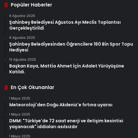
Popüler Haberler
6 Ağustos 2025
Şahi̇nbey Beledi̇yesi̇ Ağustos Ayı Mecli̇s Toplantısı
Gerçekleşti̇ri̇ldi̇
6 Ağustos 2025
Şahi̇nbey Beledi̇yesi̇nden Öğrenci̇lere 160 Bi̇n Spor Topu
Hedi̇yesi̇
10 Ağustos 2025
Başkan Kaya, Matti̇a Ahmet İçi̇n Adalet Yürüyüşüne
Katildi.
En Çok Okunanlar
1 Mayıs 2025
Meteoroloji'den Doğu Akdeniz'e fırtına uyarısı
1 Mayıs 2025
DMM: "Türkiye'de 72 saat enerji ve iletişim kesintisi
yaşanacak" iddiaları asılsızdır
1 Mayıs 2025