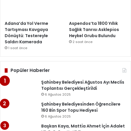
Adana’da Yol Verme
Aspendos’ta 1800 Yıllık
Tartışması Kavgaya
Sağlık Tanrısı Asklepios
Dönüştü: Testereyle
Heykel Grubu Bulundu
Saldırı Kamerada
2 saat önce
1 saat önce
Popüler Haberler
Şahi̇nbey Beledi̇yesi̇ Ağustos Ayı Mecli̇s
Toplantısı Gerçekleşti̇ri̇ldi̇
6 Ağustos 2025
Şahi̇nbey Beledi̇yesi̇nden Öğrenci̇lere
160 Bi̇n Spor Topu Hedi̇yesi̇
6 Ağustos 2025
Başkan Kaya, Matti̇a Ahmet İçi̇n Adalet