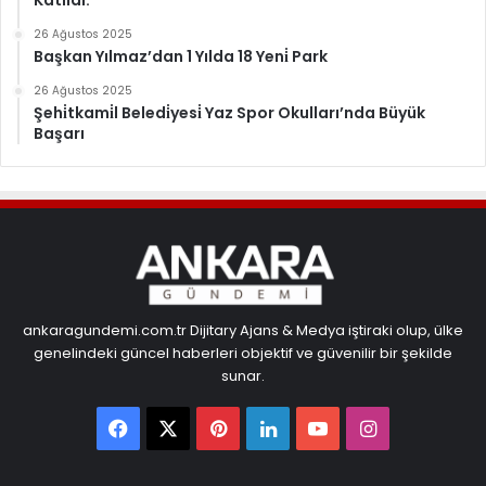
Katildi.
26 Ağustos 2025
Başkan Yılmaz’dan 1 Yılda 18 Yeni̇ Park
26 Ağustos 2025
Şehi̇tkami̇l Beledi̇yesi̇ Yaz Spor Okulları’nda Büyük
Başarı
ankaragundemi.com.tr Dijitary Ajans & Medya iştiraki olup, ülke
genelindeki güncel haberleri objektif ve güvenilir bir şekilde
sunar.
Facebook
X
Pinterest
LinkedIn
YouTube
Instagram