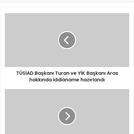
TÜSİAD
Başkanı
Turan
ve
YİK
Başkanı
Aras
hakkında
iddianame
hazırlandı
TÜSİAD Başkanı Turan ve YİK Başkanı Aras
hakkında iddianame hazırlandı
Sağlık
Bakanlığı
3.658
Personel
Alımı
Yapacak:
Kadro