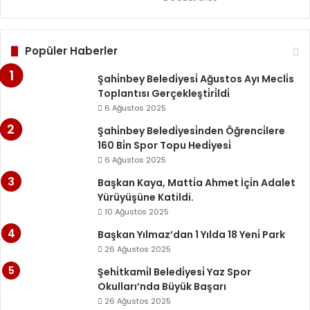
Popüler Haberler
Şahi̇nbey Beledi̇yesi̇ Ağustos Ayı Mecli̇s
Toplantısı Gerçekleşti̇ri̇ldi̇
6 Ağustos 2025
Şahi̇nbey Beledi̇yesi̇nden Öğrenci̇lere
160 Bi̇n Spor Topu Hedi̇yesi̇
6 Ağustos 2025
Başkan Kaya, Matti̇a Ahmet İçi̇n Adalet
Yürüyüşüne Katildi.
10 Ağustos 2025
Başkan Yılmaz’dan 1 Yılda 18 Yeni̇ Park
26 Ağustos 2025
Şehi̇tkami̇l Beledi̇yesi̇ Yaz Spor
Okulları’nda Büyük Başarı
26 Ağustos 2025