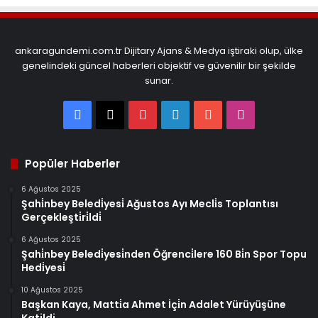
ankaragundemi.com.tr Dijitary Ajans & Medya iştiraki olup, ülke
genelindeki güncel haberleri objektif ve güvenilir bir şekilde
sunar.
Facebook
X
Pinterest
LinkedIn
YouTube
Instagram
Popüler Haberler
6 Ağustos 2025
Şahi̇nbey Beledi̇yesi̇ Ağustos Ayı Mecli̇s Toplantısı
Gerçekleşti̇ri̇ldi̇
6 Ağustos 2025
Şahi̇nbey Beledi̇yesi̇nden Öğrenci̇lere 160 Bi̇n Spor Topu
Hedi̇yesi̇
10 Ağustos 2025
Başkan Kaya, Matti̇a Ahmet İçi̇n Adalet Yürüyüşüne