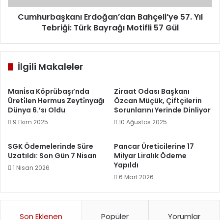
Motifli
57
Cumhurbaşkanı Erdoğan’dan Bahçeli’ye 57. Yıl
Gül
Tebriği: Türk Bayrağı Motifli 57 Gül
İlgili Makaleler
Mani̇sa Köprübaşı’nda
Ziraat Odası Başkanı
Üreti̇len Hermus Zeyti̇nyağı
Özcan Müçük, Çiftçilerin
Dünya 6.’sı Oldu
Sorunlarını Yerinde Dinliyor
9 Ekim 2025
10 Ağustos 2025
SGK Ödemelerinde Süre
Pancar Üreticilerine 17
Uzatıldı: Son Gün 7 Nisan
Milyar Liralık Ödeme
Yapıldı
1 Nisan 2026
6 Mart 2026
Son Eklenen
Popüler
Yorumlar