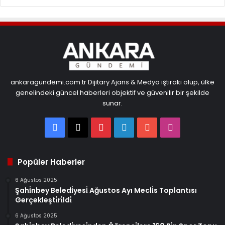
ankaragundemi.com.tr Dijitary Ajans & Medya iştiraki olup, ülke
genelindeki güncel haberleri objektif ve güvenilir bir şekilde
sunar.
Facebook
X
Pinterest
LinkedIn
YouTube
Instagram
Popüler Haberler
6 Ağustos 2025
Şahi̇nbey Beledi̇yesi̇ Ağustos Ayı Mecli̇s Toplantısı
Gerçekleşti̇ri̇ldi̇
6 Ağustos 2025