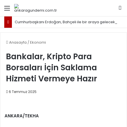
Menü
Ar
Cumhurbaşkanı Erdoğan, Bahçeli ile bir araya gelecek
Anasayfa
/
Ekonomi
Bankalar, Kripto Para
Borsaları İçin Saklama
Hizmeti Vermeye Hazır
6 Temmuz 2025
ANKARA/TEKHA