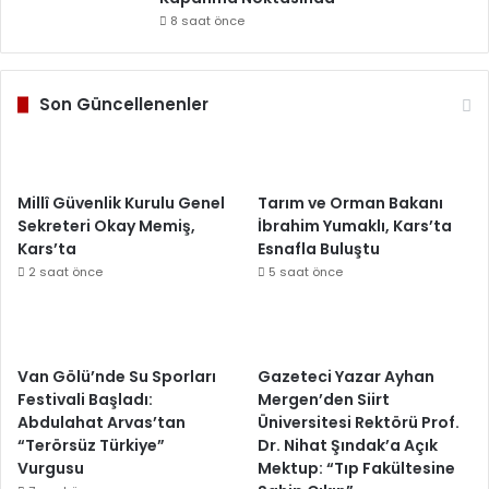
8 saat önce
Son Güncellenenler
Millî Güvenlik Kurulu Genel
Tarım ve Orman Bakanı
Sekreteri Okay Memiş,
İbrahim Yumaklı, Kars’ta
Kars’ta
Esnafla Buluştu
2 saat önce
5 saat önce
Van Gölü’nde Su Sporları
Gazeteci Yazar Ayhan
Festivali Başladı:
Mergen’den Siirt
Abdulahat Arvas’tan
Üniversitesi Rektörü Prof.
“Terörsüz Türkiye”
Dr. Nihat Şındak’a Açık
Vurgusu
Mektup: “Tıp Fakültesine