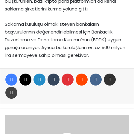
oluştururken, bazı kripto para platformları da kendi
saklama şirketlerini kurma yoluna gitti.
Saklama kuruluşu olmak isteyen bankaların
başvurularının değerlendirilebilmesi için Bankacılık
Düzenleme ve Denetleme Kurumu’nun (BDDK) uygun
görüşü aranıyor. Ayrıca bu kuruluşların en az 500 milyon
lira sermayeye sahip olması gerekiyor.
Facebook
X
LinkedIn
Tumblr
Pinterest
Reddit
VKontakte
E-Posta ile paylaş
Yazdır
Kars’ta
Akrabasını
Öldürme