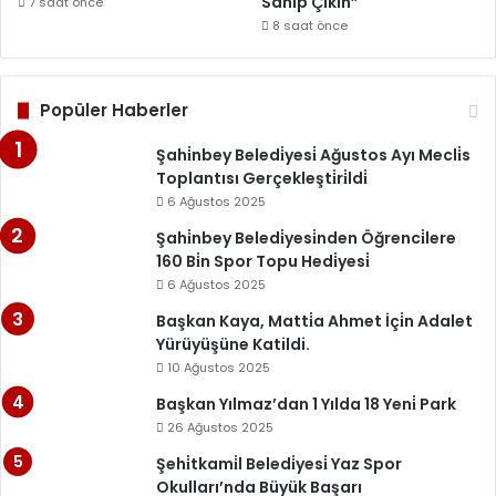
Sahip Çıkın”
7 saat önce
8 saat önce
Popüler Haberler
Şahi̇nbey Beledi̇yesi̇ Ağustos Ayı Mecli̇s
Toplantısı Gerçekleşti̇ri̇ldi̇
6 Ağustos 2025
Şahi̇nbey Beledi̇yesi̇nden Öğrenci̇lere
160 Bi̇n Spor Topu Hedi̇yesi̇
6 Ağustos 2025
Başkan Kaya, Matti̇a Ahmet İçi̇n Adalet
Yürüyüşüne Katildi.
10 Ağustos 2025
Başkan Yılmaz’dan 1 Yılda 18 Yeni̇ Park
26 Ağustos 2025
Şehi̇tkami̇l Beledi̇yesi̇ Yaz Spor
Okulları’nda Büyük Başarı