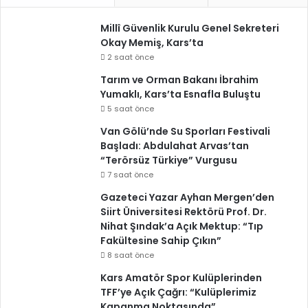
Millî Güvenlik Kurulu Genel Sekreteri
Okay Memiş, Kars’ta
2 saat önce
Tarım ve Orman Bakanı İbrahim
Yumaklı, Kars’ta Esnafla Buluştu
5 saat önce
Van Gölü’nde Su Sporları Festivali
Başladı: Abdulahat Arvas’tan
“Terörsüz Türkiye” Vurgusu
7 saat önce
Gazeteci Yazar Ayhan Mergen’den
Siirt Üniversitesi Rektörü Prof. Dr.
Nihat Şındak’a Açık Mektup: “Tıp
Fakültesine Sahip Çıkın”
8 saat önce
Kars Amatör Spor Kulüplerinden
TFF’ye Açık Çağrı: “Kulüplerimiz
Kapanma Noktasında”