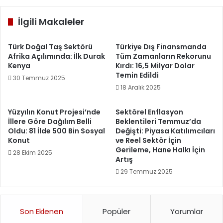
İlgili Makaleler
Türk Doğal Taş Sektörü
Türkiye Dış Finansmanda
Afrika Açılımında: İlk Durak
Tüm Zamanların Rekorunu
Kenya
Kırdı: 16,5 Milyar Dolar
Temin Edildi
30 Temmuz 2025
18 Aralık 2025
Yüzyılın Konut Projesi’nde
Sektörel Enflasyon
İllere Göre Dağılım Belli
Beklentileri Temmuz’da
Oldu: 81 İlde 500 Bin Sosyal
Değişti: Piyasa Katılımcıları
Konut
ve Reel Sektör İçin
Gerileme, Hane Halkı İçin
28 Ekim 2025
Artış
29 Temmuz 2025
Son Eklenen
Popüler
Yorumlar