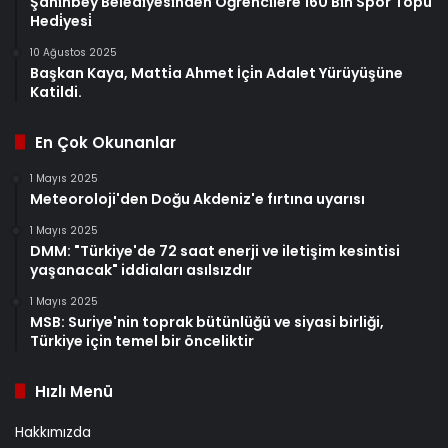
Şahi̇nbey Beledi̇yesi̇nden Öğrenci̇lere 160 Bi̇n Spor Topu
Hedi̇yesi̇
10 Ağustos 2025
Başkan Kaya, Matti̇a Ahmet İçi̇n Adalet Yürüyüşüne
Katildi.
En Çok Okunanlar
1 Mayıs 2025
Meteoroloji'den Doğu Akdeniz'e fırtına uyarısı
1 Mayıs 2025
DMM: "Türkiye'de 72 saat enerji ve iletişim kesintisi
yaşanacak" iddiaları asılsızdır
1 Mayıs 2025
MSB: Suriye'nin toprak bütünlüğü ve siyasi birliği,
Türkiye için temel bir önceliktir
Hızlı Menü
Hakkımızda