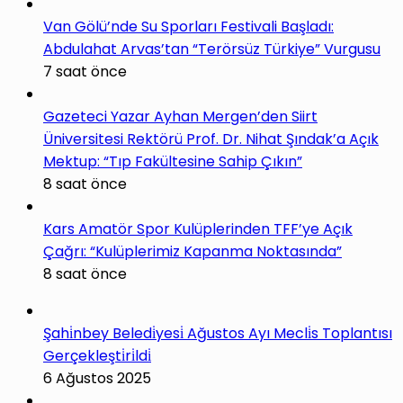
Van Gölü’nde Su Sporları Festivali Başladı:
Abdulahat Arvas’tan “Terörsüz Türkiye” Vurgusu
7 saat önce
Gazeteci Yazar Ayhan Mergen’den Siirt
Üniversitesi Rektörü Prof. Dr. Nihat Şındak’a Açık
Mektup: “Tıp Fakültesine Sahip Çıkın”
8 saat önce
Kars Amatör Spor Kulüplerinden TFF’ye Açık
Çağrı: “Kulüplerimiz Kapanma Noktasında”
8 saat önce
Şahi̇nbey Beledi̇yesi̇ Ağustos Ayı Mecli̇s Toplantısı
Gerçekleşti̇ri̇ldi̇
6 Ağustos 2025