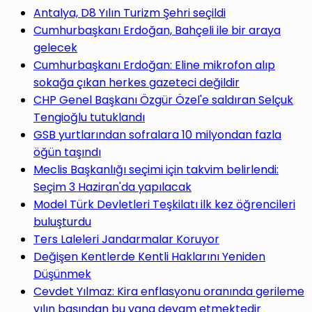
Antalya, D8 Yılın Turizm Şehri seçildi
Cumhurbaşkanı Erdoğan, Bahçeli ile bir araya
gelecek
Cumhurbaşkanı Erdoğan: Eline mikrofon alıp
sokağa çıkan herkes gazeteci değildir
CHP Genel Başkanı Özgür Özel'e saldıran Selçuk
Tengioğlu tutuklandı
GSB yurtlarından sofralara 10 milyondan fazla
öğün taşındı
Meclis Başkanlığı seçimi için takvim belirlendi:
Seçim 3 Haziran'da yapılacak
Model Türk Devletleri Teşkilatı ilk kez öğrencileri
buluşturdu
Ters Laleleri Jandarmalar Koruyor
Değişen Kentlerde Kentli Haklarını Yeniden
Düşünmek
Cevdet Yılmaz: Kira enflasyonu oranında gerileme
yılın başından bu yana devam etmektedir