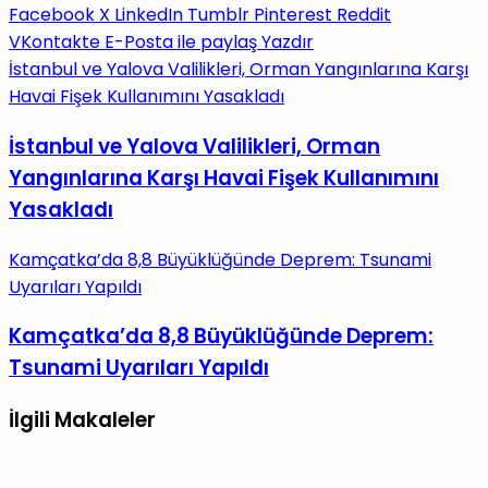
Facebook
X
LinkedIn
Tumblr
Pinterest
Reddit
VKontakte
E-Posta ile paylaş
Yazdır
İstanbul ve Yalova Valilikleri, Orman Yangınlarına Karşı
Havai Fişek Kullanımını Yasakladı
İstanbul ve Yalova Valilikleri, Orman
Yangınlarına Karşı Havai Fişek Kullanımını
Yasakladı
Kamçatka’da 8,8 Büyüklüğünde Deprem: Tsunami
Uyarıları Yapıldı
Kamçatka’da 8,8 Büyüklüğünde Deprem:
Tsunami Uyarıları Yapıldı
İlgili Makaleler