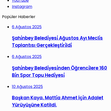
YouTube
Instagram
Popüler Haberler
6 Ağustos 2025
Şahi̇nbey Beledi̇yesi̇ Ağustos Ayı Mecli̇s
Toplantısı Gerçekleşti̇ri̇ldi̇
6 Ağustos 2025
Şahi̇nbey Beledi̇yesi̇nden Öğrenci̇lere 160
Bi̇n Spor Topu Hedi̇yesi̇
10 Ağustos 2025
Başkan Kaya, Matti̇a Ahmet İçi̇n Adalet
Yürüyüşüne Katildi.