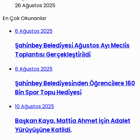
26 Ağustos 2025
En Çok Okunanlar
6 Ağustos 2025
Şahi̇nbey Beledi̇yesi̇ Ağustos Ayı Mecli̇s
Toplantısı Gerçekleşti̇ri̇ldi̇
6 Ağustos 2025
Şahi̇nbey Beledi̇yesi̇nden Öğrenci̇lere 160
Bi̇n Spor Topu Hedi̇yesi̇
10 Ağustos 2025
Başkan Kaya, Matti̇a Ahmet İçi̇n Adalet
Yürüyüşüne Katildi.