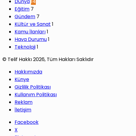
Dünya
14
Eğitim
7
Gündem
7
Kültür ve Sanat
1
Kamu İlanları
1
Hava Durumu
1
Teknoloji
1
© Telif Hakkı 2026, Tüm Hakları Saklıdır
Hakkımızda
Künye
Gizlilik Politikası
Kullanım Politikası
Reklam
İletişim
Facebook
X