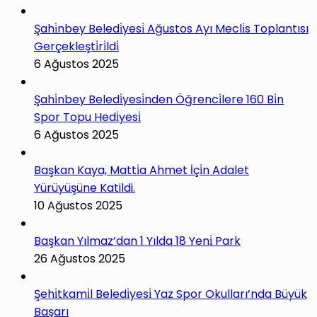
Şahi̇nbey Beledi̇yesi̇ Ağustos Ayı Mecli̇s Toplantısı
Gerçekleşti̇ri̇ldi̇
6 Ağustos 2025
Şahi̇nbey Beledi̇yesi̇nden Öğrenci̇lere 160 Bi̇n
Spor Topu Hedi̇yesi̇
6 Ağustos 2025
Başkan Kaya, Matti̇a Ahmet İçi̇n Adalet
Yürüyüşüne Katildi.
10 Ağustos 2025
Başkan Yılmaz’dan 1 Yılda 18 Yeni̇ Park
26 Ağustos 2025
Şehi̇tkami̇l Beledi̇yesi̇ Yaz Spor Okulları’nda Büyük
Başarı