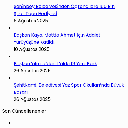
Şahi̇nbey Beledi̇yesi̇nden Öğrenci̇lere 160 Bi̇n
Spor Topu Hedi̇yesi̇
6 Ağustos 2025
Başkan Kaya, Matti̇a Ahmet İçi̇n Adalet
Yürüyüşüne Katildi.
10 Ağustos 2025
Başkan Yılmaz’dan 1 Yılda 18 Yeni̇ Park
26 Ağustos 2025
Şehi̇tkami̇l Beledi̇yesi̇ Yaz Spor Okulları’nda Büyük
Başarı
26 Ağustos 2025
Son Güncellenenler