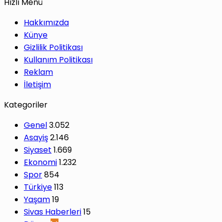
Hızlı Menü
Hakkımızda
Künye
Gizlilik Politikası
Kullanım Politikası
Reklam
İletişim
Kategoriler
Genel
3.052
Asayiş
2.146
Siyaset
1.669
Ekonomi
1.232
Spor
854
Türkiye
113
Yaşam
19
Sivas Haberleri
15