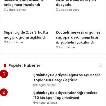
Anlaşması imzalandı
dosyada
2 dakika önce
28 dakika önce
Süper Lig’de 2. ve 3. hafta
Kocaeli merkezli organize
maç programı açıklandı
suç operasyonunun firari
iki şüphelisi yakalandı
2 saat önce
2 saat önce
Popüler Haberler
Şahi̇nbey Beledi̇yesi̇ Ağustos Ayı Mecli̇s
Toplantısı Gerçekleşti̇ri̇ldi̇
6 Ağustos 2025
Şahi̇nbey Beledi̇yesi̇nden Öğrenci̇lere
160 Bi̇n Spor Topu Hedi̇yesi̇
6 Ağustos 2025