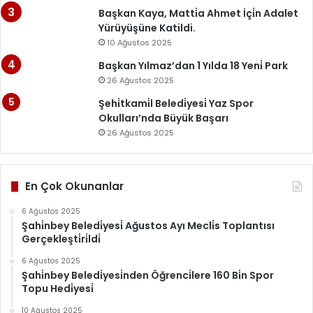
Başkan Kaya, Matti̇a Ahmet İçi̇n Adalet
Yürüyüşüne Katildi.
10 Ağustos 2025
Başkan Yılmaz’dan 1 Yılda 18 Yeni̇ Park
26 Ağustos 2025
Şehi̇tkami̇l Beledi̇yesi̇ Yaz Spor
Okulları’nda Büyük Başarı
26 Ağustos 2025
En Çok Okunanlar
6 Ağustos 2025
Şahi̇nbey Beledi̇yesi̇ Ağustos Ayı Mecli̇s Toplantısı
Gerçekleşti̇ri̇ldi̇
6 Ağustos 2025
Şahi̇nbey Beledi̇yesi̇nden Öğrenci̇lere 160 Bi̇n Spor
Topu Hedi̇yesi̇
10 Ağustos 2025