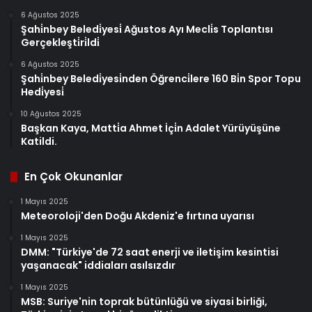
6 Ağustos 2025
Şahi̇nbey Beledi̇yesi̇ Ağustos Ayı Mecli̇s Toplantısı
Gerçekleşti̇ri̇ldi̇
6 Ağustos 2025
Şahi̇nbey Beledi̇yesi̇nden Öğrenci̇lere 160 Bi̇n Spor Topu
Hedi̇yesi̇
10 Ağustos 2025
Başkan Kaya, Matti̇a Ahmet İçi̇n Adalet Yürüyüşüne
Katildi.
En Çok Okunanlar
1 Mayıs 2025
Meteoroloji'den Doğu Akdeniz'e fırtına uyarısı
1 Mayıs 2025
DMM: "Türkiye'de 72 saat enerji ve iletişim kesintisi
yaşanacak" iddiaları asılsızdır
1 Mayıs 2025
MSB: Suriye'nin toprak bütünlüğü ve siyasi birliği,