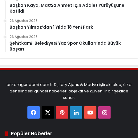
Başkan Kaya, Matti̇a Ahmet İçi̇n Adalet Yürüyüşüne
Katildi.
26 Ağustos 2025
Başkan Yılmaz’dan 1 Yılda 18 Yeni̇ Park
26 Ağustos 2025
Şehi̇tkami̇l Beledi̇yesi̇ Yaz Spor Okulları’nda Büyük
Başarı
ankaragundemi.com.tr Dijitary Ajans & Medya iştiraki olup, ülke
genelindeki güncel haberleri objektif ve güvenilir bir şekilde
sunar.
Facebook
X
Pinterest
LinkedIn
YouTube
Instagram
Popüler Haberler