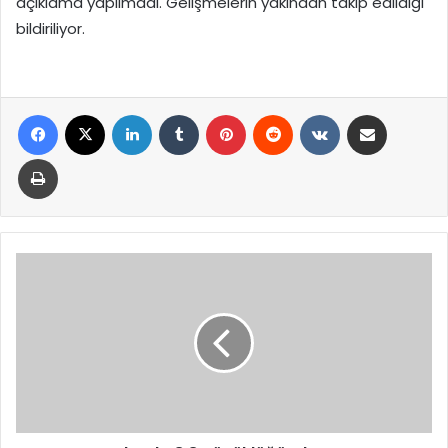
açıklama yapılmadı. Gelişmelerin yakından takip edildiği
bildiriliyor.
Facebook
X
LinkedIn
Tumblr
Pinterest
Reddit
VKontakte
E-Posta ile paylaş
Yazdır
Kamçatka’da
8,8
Büyüklüğünde
Deprem:
Tsunami
Uyarıları
Yapıldı