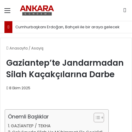
Menü
Ar
Cumhurbaşkanı Erdoğan, Bahçeli ile bir araya gelecek
Anasayfa
/
Asayiş
Gaziantep’te Jandarmadan
Silah Kaçakçılarına Darbe
8 Ekim 2025
Önemli Başlıklar
GAZİANTEP / TEKHA