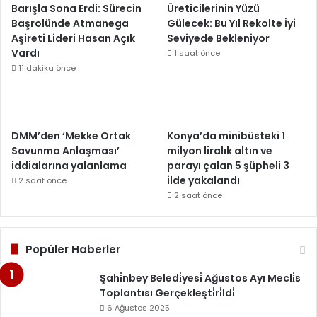
Barışla Sona Erdi: Sürecin
Üreticilerinin Yüzü
Başrolünde Atmanega
Gülecek: Bu Yıl Rekolte İyi
Aşireti Lideri Hasan Açık
Seviyede Bekleniyor
Vardı
1 saat önce
11 dakika önce
DMM’den ‘Mekke Ortak
Konya’da minibüsteki 1
Savunma Anlaşması’
milyon liralık altın ve
iddialarına yalanlama
parayı çalan 5 şüpheli 3
ilde yakalandı
2 saat önce
2 saat önce
Popüler Haberler
Şahi̇nbey Beledi̇yesi̇ Ağustos Ayı Mecli̇s
Toplantısı Gerçekleşti̇ri̇ldi̇
6 Ağustos 2025