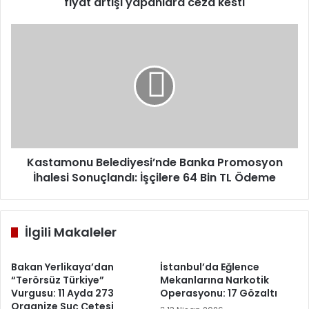
fiyat artışı yapanlara ceza kesti
Kastamonu
Belediyesi’nde
Banka
Promosyon
İhalesi
Sonuçlandı:
İşçilere
64
Bin
TL
Kastamonu Belediyesi’nde Banka Promosyon
Ödeme
İhalesi Sonuçlandı: İşçilere 64 Bin TL Ödeme
İlgili Makaleler
Bakan Yerlikaya’dan
İstanbul’da Eğlence
“Terörsüz Türkiye”
Mekanlarına Narkotik
Vurgusu: 11 Ayda 273
Operasyonu: 17 Gözaltı
Organize Suç Çetesi