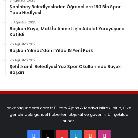
6 Ağustos 2025
Şahi̇nbey Beledi̇yesi̇nden Öğrenci̇lere 160 Bi̇n Spor
Topu Hedi̇yesi̇
10 Ağustos 2025
Başkan Kaya, Matti̇a Ahmet İçi̇n Adalet Yürüyüşüne
Katildi.
26 Ağustos 2025
Başkan Yılmaz’dan 1 Yılda 18 Yeni̇ Park
26 Ağustos 2025
Şehi̇tkami̇l Beledi̇yesi̇ Yaz Spor Okulları’nda Büyük
Başarı
ankaragundemi.com.tr Dijitary Ajans & Medya iştiraki olup, ülke
genelindeki güncel haberleri objektif ve güvenilir bir şekilde
sunar.
Facebook
X
Pinterest
LinkedIn
YouTube
Instagram