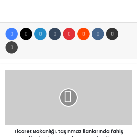
Facebook
X
LinkedIn
Tumblr
Pinterest
Reddit
VKontakte
E-Posta ile paylaş
Yazdır
Ticaret
Bakanlığı,
taşınmaz
ilanlarında
fahiş
fiyat
artışı
yapanlara
ceza
kesti
Ticaret Bakanlığı, taşınmaz ilanlarında fahiş