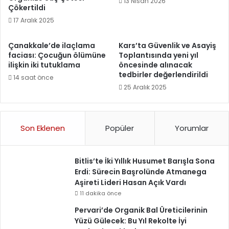
13 Nisan 2026
Çökertildi
17 Aralık 2025
Çanakkale’de ilaçlama
Kars’ta Güvenlik ve Asayiş
faciası: Çocuğun ölümüne
Toplantısında yeni yıl
ilişkin iki tutuklama
öncesinde alınacak
tedbirler değerlendirildi
14 saat önce
25 Aralık 2025
Son Eklenen
Popüler
Yorumlar
Bitlis’te İki Yıllık Husumet Barışla Sona
Erdi: Sürecin Başrolünde Atmanega
Aşireti Lideri Hasan Açık Vardı
11 dakika önce
Pervari’de Organik Bal Üreticilerinin
Yüzü Gülecek: Bu Yıl Rekolte İyi