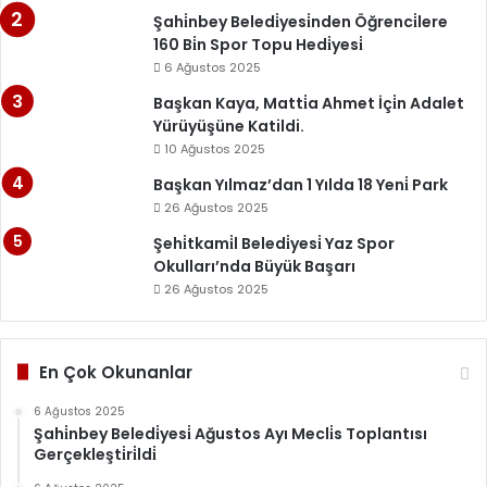
Şahi̇nbey Beledi̇yesi̇nden Öğrenci̇lere
160 Bi̇n Spor Topu Hedi̇yesi̇
6 Ağustos 2025
Başkan Kaya, Matti̇a Ahmet İçi̇n Adalet
Yürüyüşüne Katildi.
10 Ağustos 2025
Başkan Yılmaz’dan 1 Yılda 18 Yeni̇ Park
26 Ağustos 2025
Şehi̇tkami̇l Beledi̇yesi̇ Yaz Spor
Okulları’nda Büyük Başarı
26 Ağustos 2025
En Çok Okunanlar
6 Ağustos 2025
Şahi̇nbey Beledi̇yesi̇ Ağustos Ayı Mecli̇s Toplantısı
Gerçekleşti̇ri̇ldi̇