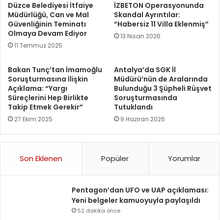
Düzce Belediyesi İtfaiye
İZBETON Operasyonunda
Müdürlüğü, Can ve Mal
Skandal Ayrıntılar:
Güvenliğinin Teminatı
“Habersiz 11 Villa Eklenmiş”
Olmaya Devam Ediyor
13 Nisan 2026
11 Temmuz 2025
Bakan Tunç’tan İmamoğlu
Antalya’da SGK İl
Soruşturmasına İlişkin
Müdürü’nün de Aralarında
Açıklama: “Yargı
Bulunduğu 3 Şüpheli Rüşvet
Süreçlerini Hep Birlikte
Soruşturmasında
Takip Etmek Gerekir”
Tutuklandı
27 Ekim 2025
9 Haziran 2026
Son Eklenen
Popüler
Yorumlar
Pentagon’dan UFO ve UAP açıklaması:
Yeni belgeler kamuoyuyla paylaşıldı
52 dakika önce