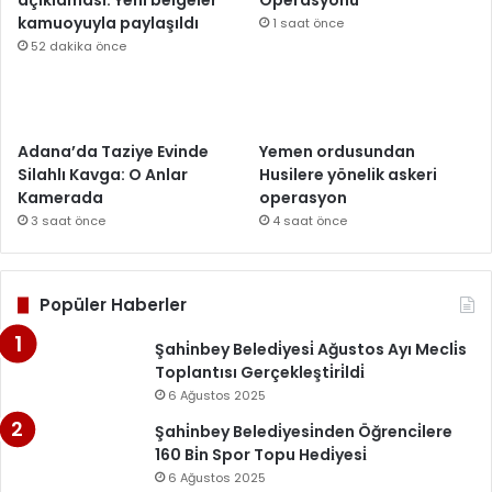
açıklaması: Yeni belgeler
Operasyonu
kamuoyuyla paylaşıldı
1 saat önce
52 dakika önce
Adana’da Taziye Evinde
Yemen ordusundan
Silahlı Kavga: O Anlar
Husilere yönelik askeri
Kamerada
operasyon
3 saat önce
4 saat önce
Popüler Haberler
Şahi̇nbey Beledi̇yesi̇ Ağustos Ayı Mecli̇s
Toplantısı Gerçekleşti̇ri̇ldi̇
6 Ağustos 2025
Şahi̇nbey Beledi̇yesi̇nden Öğrenci̇lere
160 Bi̇n Spor Topu Hedi̇yesi̇
6 Ağustos 2025