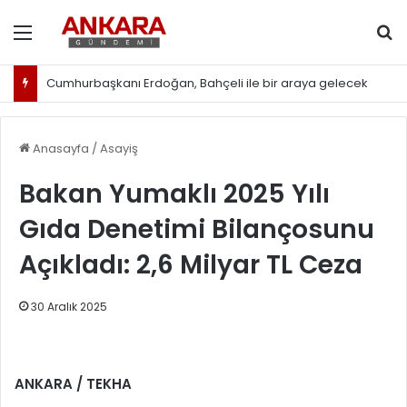
Menü
Ar
Cumhurbaşkanı Erdoğan, Bahçeli ile bir araya gelecek
Anasayfa
/
Asayiş
Bakan Yumaklı 2025 Yılı
Gıda Denetimi Bilançosunu
Açıkladı: 2,6 Milyar TL Ceza
30 Aralık 2025
ANKARA / TEKHA