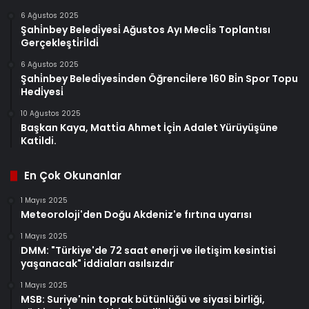
6 Ağustos 2025
Şahi̇nbey Beledi̇yesi̇ Ağustos Ayı Mecli̇s Toplantısı
Gerçekleşti̇ri̇ldi̇
6 Ağustos 2025
Şahi̇nbey Beledi̇yesi̇nden Öğrenci̇lere 160 Bi̇n Spor Topu
Hedi̇yesi̇
10 Ağustos 2025
Başkan Kaya, Matti̇a Ahmet İçi̇n Adalet Yürüyüşüne
Katildi.
En Çok Okunanlar
1 Mayıs 2025
Meteoroloji'den Doğu Akdeniz'e fırtına uyarısı
1 Mayıs 2025
DMM: "Türkiye'de 72 saat enerji ve iletişim kesintisi
yaşanacak" iddiaları asılsızdır
1 Mayıs 2025
MSB: Suriye'nin toprak bütünlüğü ve siyasi birliği,