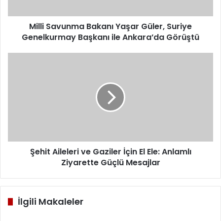
Başkanı
ile
Ankara’da
Milli Savunma Bakanı Yaşar Güler, Suriye
Görüştü
Genelkurmay Başkanı ile Ankara’da Görüştü
Şehit
Aileleri
ve
Gaziler
İçin
El
Ele:
Anlamlı
Ziyarette
Güçlü
Şehit Aileleri ve Gaziler İçin El Ele: Anlamlı
Mesajlar
Ziyarette Güçlü Mesajlar
İlgili Makaleler