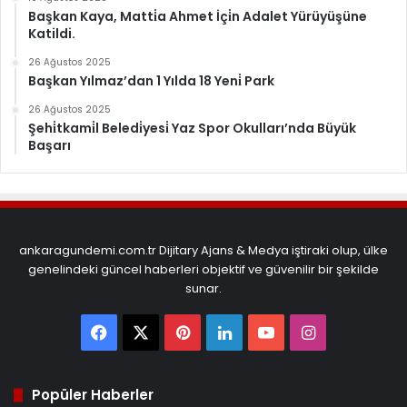
Başkan Kaya, Matti̇a Ahmet İçi̇n Adalet Yürüyüşüne
Katildi.
26 Ağustos 2025
Başkan Yılmaz’dan 1 Yılda 18 Yeni̇ Park
26 Ağustos 2025
Şehi̇tkami̇l Beledi̇yesi̇ Yaz Spor Okulları’nda Büyük
Başarı
ankaragundemi.com.tr Dijitary Ajans & Medya iştiraki olup, ülke
genelindeki güncel haberleri objektif ve güvenilir bir şekilde
sunar.
Facebook
X
Pinterest
LinkedIn
YouTube
Instagram
Popüler Haberler