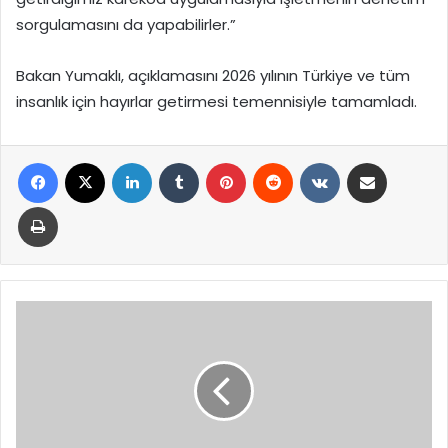
sorgulamasını da yapabilirler.”
Bakan Yumaklı, açıklamasını 2026 yılının Türkiye ve tüm
insanlık için hayırlar getirmesi temennisiyle tamamladı.
Facebook
X
LinkedIn
Tumblr
Pinterest
Reddit
VKontakte
E-Posta ile paylaş
Yazdır
Milli
Savunma
Bakanı
Yaşar
Güler,
Suriye
Genelkurmay