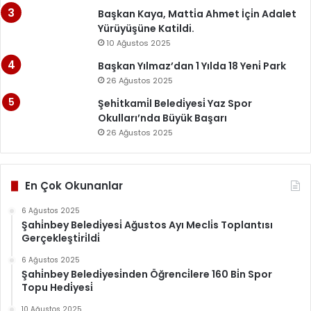
Başkan Kaya, Matti̇a Ahmet İçi̇n Adalet
Yürüyüşüne Katildi.
10 Ağustos 2025
Başkan Yılmaz’dan 1 Yılda 18 Yeni̇ Park
26 Ağustos 2025
Şehi̇tkami̇l Beledi̇yesi̇ Yaz Spor
Okulları’nda Büyük Başarı
26 Ağustos 2025
En Çok Okunanlar
6 Ağustos 2025
Şahi̇nbey Beledi̇yesi̇ Ağustos Ayı Mecli̇s Toplantısı
Gerçekleşti̇ri̇ldi̇
6 Ağustos 2025
Şahi̇nbey Beledi̇yesi̇nden Öğrenci̇lere 160 Bi̇n Spor
Topu Hedi̇yesi̇
10 Ağustos 2025