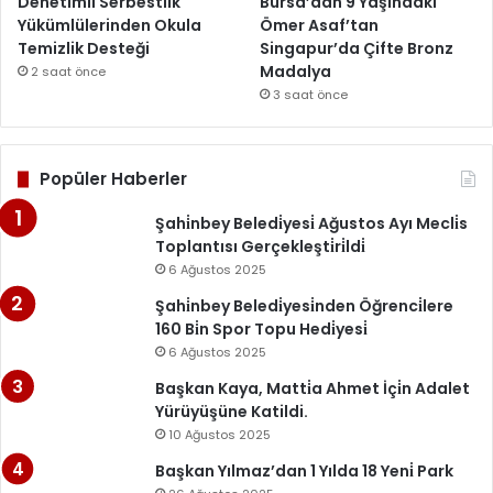
Denetimli Serbestlik
Bursa’dan 9 Yaşındaki
Yükümlülerinden Okula
Ömer Asaf’tan
Temizlik Desteği
Singapur’da Çifte Bronz
Madalya
2 saat önce
3 saat önce
Popüler Haberler
Şahi̇nbey Beledi̇yesi̇ Ağustos Ayı Mecli̇s
Toplantısı Gerçekleşti̇ri̇ldi̇
6 Ağustos 2025
Şahi̇nbey Beledi̇yesi̇nden Öğrenci̇lere
160 Bi̇n Spor Topu Hedi̇yesi̇
6 Ağustos 2025
Başkan Kaya, Matti̇a Ahmet İçi̇n Adalet
Yürüyüşüne Katildi.
10 Ağustos 2025
Başkan Yılmaz’dan 1 Yılda 18 Yeni̇ Park