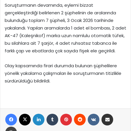
Soruşturmanın devamında, eylemi bizzat
gerçekleştirdiği belirlenen 2 şüphelinin de aralarında
bulunduğu toplam 7 şüpheli, 3 Ocak 2026 tarihinde
yakalandı. Yapılan aramalarda 1 adet el bombası, 2 adet
AK-47 (Kaleşnikof) marka uzun namlulu otomatik tüfek,
bu silahlara ait 7 şarjör, 4 adet ruhsatsız tabanca ile
farklı çap ve ebatlarda çok sayıda fişek ele geçirildi.
Olay kapsamında firari durumda bulunan şüphelilere
yönelik yakalama çalışmaları ile soruşturmanın titizlikle
sürdürüldüğü bildirildi.
Facebook
X
LinkedIn
Tumblr
Pinterest
Reddit
VKontakte
E-Posta ile paylaş
Yazdır