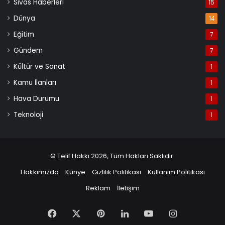
Sivas Haberleri
15
Dünya
14
Eğitim
7
Gündem
7
Kültür ve Sanat
1
Kamu İlanları
1
Hava Durumu
1
Teknoloji
1
© Telif Hakkı 2026, Tüm Hakları Saklıdır
Hakkımızda
Künye
Gizlilik Politikası
Kullanım Politikası
Reklam
İletişim
Facebook
X
Pinterest
LinkedIn
YouTube
Instagram