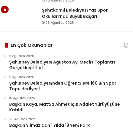
26 Ağustos 2025
Şehi̇tkami̇l Beledi̇yesi̇ Yaz Spor
Okulları’nda Büyük Başarı
26 Ağustos 2025
En Çok Okunanlar
6 Ağustos 2025
Şahi̇nbey Beledi̇yesi̇ Ağustos Ayı Mecli̇s Toplantısı
Gerçekleşti̇ri̇ldi̇
6 Ağustos 2025
Şahi̇nbey Beledi̇yesi̇nden Öğrenci̇lere 160 Bi̇n Spor
Topu Hedi̇yesi̇
10 Ağustos 2025
Başkan Kaya, Matti̇a Ahmet İçi̇n Adalet Yürüyüşüne
Katildi.
26 Ağustos 2025
Başkan Yılmaz’dan 1 Yılda 18 Yeni̇ Park