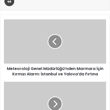
Meteoroloji
Genel
Müdürlüğü’nden
Marmara
İçin
Kırmızı
Alarm:
İstanbul
ve
Yalova’da
Meteoroloji Genel Müdürlüğü’nden Marmara İçin
Fırtına
Kırmızı Alarm: İstanbul ve Yalova’da Fırtına
İstiklalspor
Bu
Şehrin
Yarını
İçin
Destek