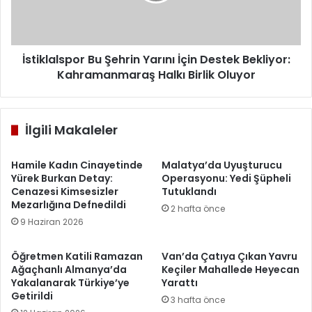
Bekliyor:
Kahramanmaraş
Halkı
Birlik
İstiklalspor Bu Şehrin Yarını İçin Destek Bekliyor:
Oluyor
Kahramanmaraş Halkı Birlik Oluyor
İlgili Makaleler
Hamile Kadın Cinayetinde
Malatya’da Uyuşturucu
Yürek Burkan Detay:
Operasyonu: Yedi Şüpheli
Cenazesi Kimsesizler
Tutuklandı
Mezarlığına Defnedildi
2 hafta önce
9 Haziran 2026
Öğretmen Katili Ramazan
Van’da Çatıya Çıkan Yavru
Ağaçhanlı Almanya’da
Keçiler Mahallede Heyecan
Yakalanarak Türkiye’ye
Yarattı
Getirildi
3 hafta önce