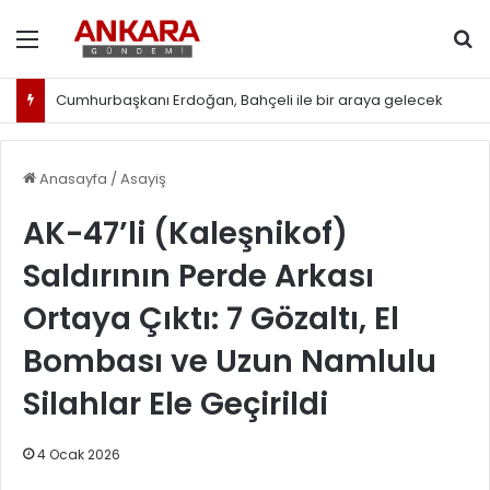
Menü
Ar
Cumhurbaşkanı Erdoğan, Bahçeli ile bir araya gelecek
Anasayfa
/
Asayiş
AK-47’li (Kaleşnikof)
Saldırının Perde Arkası
Ortaya Çıktı: 7 Gözaltı, El
Bombası ve Uzun Namlulu
Silahlar Ele Geçirildi
4 Ocak 2026