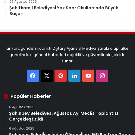
26 Ağustos 2025
Şehi̇tkami̇l Beledi̇yesi̇ Yaz Spor Okulları’nda Büyük
Başarı
ankaragundemi.com.tr Dijitary Ajans & Medya iştiraki olup, ülke
genelindeki güncel haberleri objektif ve güvenilir bir şekilde
sunar.
Facebook
X
Pinterest
LinkedIn
YouTube
Instagram
Popüler Haberler
6 Ağustos 2025
Şahi̇nbey Beledi̇yesi̇ Ağustos Ayı Mecli̇s Toplantısı
Gerçekleşti̇ri̇ldi̇
6 Ağustos 2025
Şahi̇nbey Beledi̇yesi̇nden Öğrenci̇lere 160 Bi̇n Spor Topu