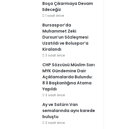
Boşa Çıkarmaya Devam
Edeceğiz
1 saat önce
Bursaspor’da
Muhammet Zeki
Dursun’un Sözleşmesi
Uzatıldı ve Boluspor’a
Kiralandı
3 saat önce
CHP Sözcüsü Müslim Sarı
MYK Gündemine Dair
Açıklamalarda Bulundu:
8 İl Başkanlığına Atama
Yapıldı
3 saat önce
Ay ve Satürn Van
semalarında aynı karede
buluştu
3 saat önce