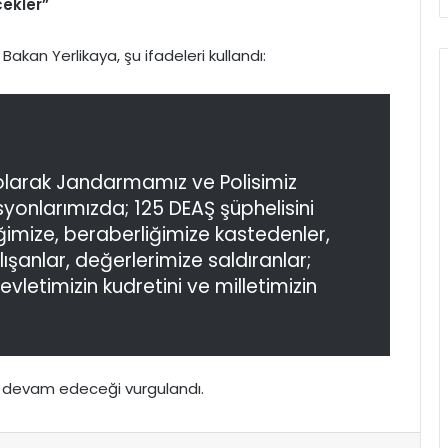
cekler”
akan Yerlikaya, şu ifadeleri kullandı:
olarak Jandarmamız ve Polisimiz
onlarımızda; 125 DEAŞ şüphelisini
iğimize, beraberliğimize kastedenler,
ışanlar, değerlerimize saldıranlar;
vletimizin kudretini ve milletimizin
z devam edeceği vurgulandı.