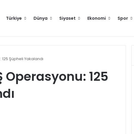
Türkiye
Dünya
Siyaset
Ekonomi
Spor
raya gelecek
Hakkımızda
Künye
Gi
 125 Şüpheli Yakalandı
Ş Operasyonu: 125
ndı