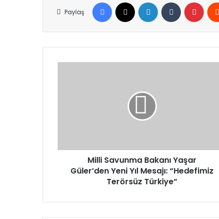
Facebook
X
LinkedIn
Tumblr
Pinte
Paylaş
Milli
Savunma
Bakanı
Yaşar
Güler’den
Yeni
Yıl
Mesajı:
“Hedefimiz
Terörsüz
Milli Savunma Bakanı Yaşar
Türkiye”
Güler’den Yeni Yıl Mesajı: “Hedefimiz
Terörsüz Türkiye”