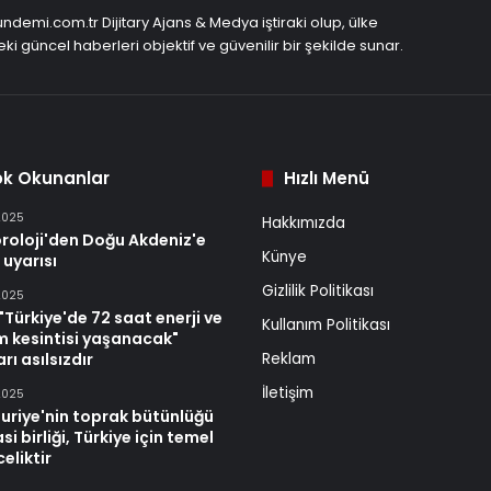
demi.com.tr Dijitary Ajans & Medya iştiraki olup, ülke
ki güncel haberleri objektif ve güvenilir bir şekilde sunar.
ok Okunanlar
Hızlı Menü
2025
Hakkımızda
roloji'den Doğu Akdeniz'e
Künye
 uyarısı
Gizlilik Politikası
2025
Türkiye'de 72 saat enerji ve
Kullanım Politikası
im kesintisi yaşanacak"
rı asılsızdır
Reklam
İletişim
2025
uriye'nin toprak bütünlüğü
si birliği, Türkiye için temel
celiktir