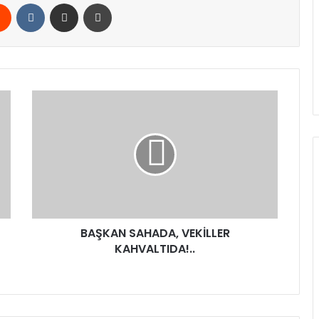
rest
Reddit
VKontakte
E-Posta ile paylaş
Yazdır
BAŞKAN
SAHADA,
VEKİLLER
KAHVALTIDA!..
BAŞKAN SAHADA, VEKİLLER
KAHVALTIDA!..