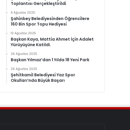
Toplantısı Gerçekleşti̇ri̇ldi̇
6 Ağustos 2025
Şahi̇nbey Beledi̇yesi̇nden Öğrenci̇lere
160 Bi̇n Spor Topu Hedi̇yesi̇
10 Ağustos 2025
Başkan Kaya, Matti̇a Ahmet İçi̇n Adalet
Yürüyüşüne Katildi.
26 Ağustos 2025
Başkan Yılmaz’dan 1 Yılda 18 Yeni̇ Park
26 Ağustos 2025
Şehi̇tkami̇l Beledi̇yesi̇ Yaz Spor
Okulları’nda Büyük Başarı