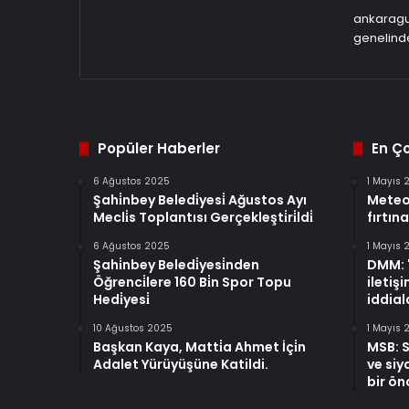
ankaragun
genelinde
Popüler Haberler
En Ç
6 Ağustos 2025
1 Mayıs 
Şahi̇nbey Beledi̇yesi̇ Ağustos Ayı
Meteo
Mecli̇s Toplantısı Gerçekleşti̇ri̇ldi̇
fırtına
6 Ağustos 2025
1 Mayıs 
Şahi̇nbey Beledi̇yesi̇nden
DMM: "
Öğrenci̇lere 160 Bi̇n Spor Topu
iletiş
Hedi̇yesi̇
iddiala
10 Ağustos 2025
1 Mayıs 
Başkan Kaya, Matti̇a Ahmet İçi̇n
MSB: S
Adalet Yürüyüşüne Katildi.
ve siya
bir ön