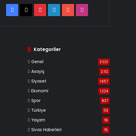
Facebook
X
Pinterest
LinkedIn
YouTube
Instagram
Kategoriler
Genel
3.021
Asayiş
2.112
Siyaset
1.657
Ekonomi
1.224
Spor
837
Türkiye
113
Yaşam
19
Sivas Haberleri
15