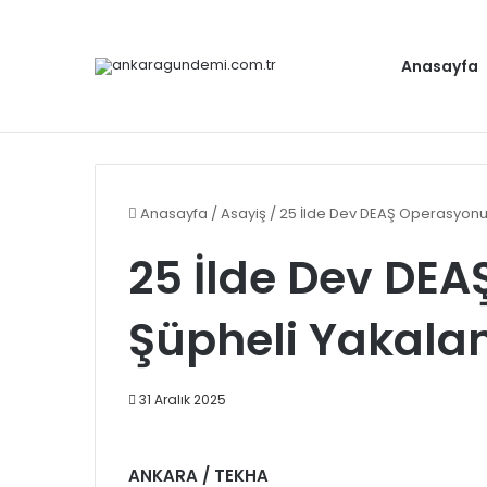
Anasayfa
Cumhurbaşkanı Erdoğan, Bahçeli ile bir a
Gündem
Anasayfa
/
Asayiş
/
25 İlde Dev DEAŞ Operasyonu:
25 İlde Dev DEA
Şüpheli Yakala
31 Aralık 2025
ANKARA / TEKHA