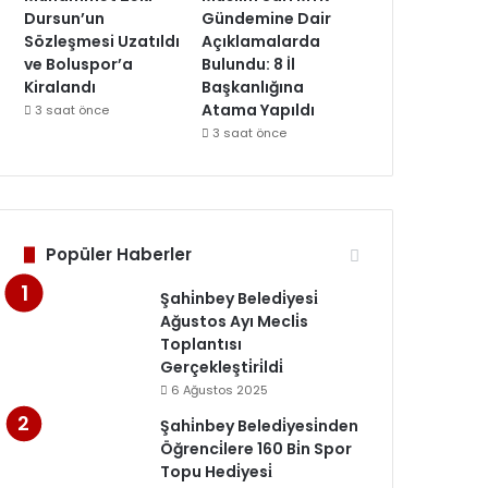
Dursun’un
Gündemine Dair
Sözleşmesi Uzatıldı
Açıklamalarda
ve Boluspor’a
Bulundu: 8 İl
Kiralandı
Başkanlığına
Atama Yapıldı
3 saat önce
3 saat önce
Popüler Haberler
Şahi̇nbey Beledi̇yesi̇
Ağustos Ayı Mecli̇s
Toplantısı
Gerçekleşti̇ri̇ldi̇
6 Ağustos 2025
Şahi̇nbey Beledi̇yesi̇nden
Öğrenci̇lere 160 Bi̇n Spor
Topu Hedi̇yesi̇