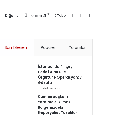
Kayıt Ol
Kenar Bölmesi
Arama yap ..
℃
21
Diğer
Takip
Ankara
zlilik Politikası
Kullanım Politikası
Reklam
İletişim
Son Eklenen
Popüler
Yorumlar
İstanbul’da 4 İlçeyi
Hedef Alan Suç
Örgütüne Operasyon: 7
Gözaltı
6 dakika önce
Cumhurbaşkanı
Yardımcısı Yılmaz:
Bölgemizdeki
Emperyalist Tuzakları